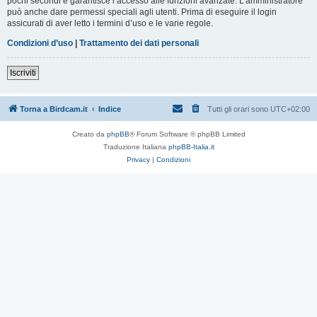
pochi secondi e garantisce l’accesso alle funzioni avanzate. L’amministratore
può anche dare permessi speciali agli utenti. Prima di eseguire il login
assicurati di aver letto i termini d’uso e le varie regole.
Condizioni d’uso
|
Trattamento dei dati personali
Iscriviti
Torna a Birdcam.it
Indice
Tutti gli orari sono
UTC+02:00
Creato da
phpBB
® Forum Software © phpBB Limited
Traduzione Italiana
phpBB-Italia.it
Privacy
|
Condizioni