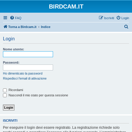
BIRDCAM.IT
FAQ
Iscriviti
Login
C
Torna a Birdcam.it
Indice
e
Login
r
c
Nome utente:
a
Password:
Ho dimenticato la password
Rispedisci l’email di attivazione
Ricordami
Nascondi il mio stato per questa sessione
ISCRIVITI
Per eseguire il login devi essere registrato. La registrazione richiede solo