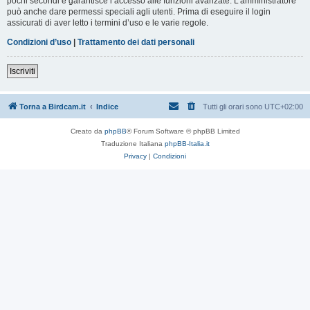
pochi secondi e garantisce l’accesso alle funzioni avanzate. L’amministratore
può anche dare permessi speciali agli utenti. Prima di eseguire il login
assicurati di aver letto i termini d’uso e le varie regole.
Condizioni d’uso
|
Trattamento dei dati personali
Iscriviti
Torna a Birdcam.it
Indice
Tutti gli orari sono
UTC+02:00
Creato da
phpBB
® Forum Software © phpBB Limited
Traduzione Italiana
phpBB-Italia.it
Privacy
|
Condizioni