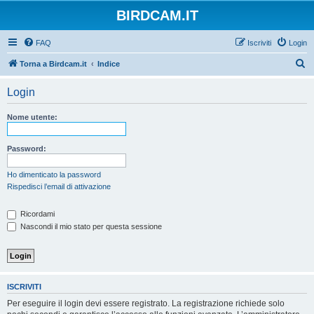
BIRDCAM.IT
FAQ
Iscriviti
Login
C
Torna a Birdcam.it
Indice
e
Login
r
c
Nome utente:
a
Password:
Ho dimenticato la password
Rispedisci l’email di attivazione
Ricordami
Nascondi il mio stato per questa sessione
ISCRIVITI
Per eseguire il login devi essere registrato. La registrazione richiede solo