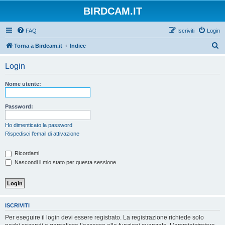
BIRDCAM.IT
FAQ
Iscriviti
Login
C
Torna a Birdcam.it
Indice
e
Login
r
c
Nome utente:
a
Password:
Ho dimenticato la password
Rispedisci l’email di attivazione
Ricordami
Nascondi il mio stato per questa sessione
ISCRIVITI
Per eseguire il login devi essere registrato. La registrazione richiede solo