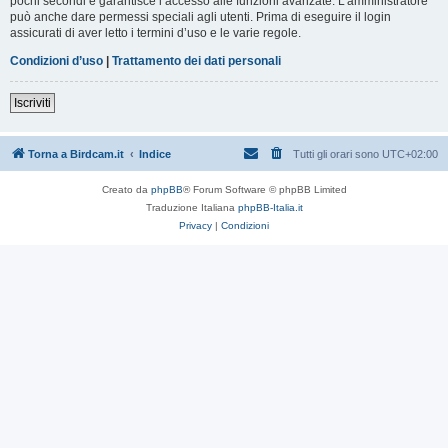
pochi secondi e garantisce l’accesso alle funzioni avanzate. L’amministratore
può anche dare permessi speciali agli utenti. Prima di eseguire il login
assicurati di aver letto i termini d’uso e le varie regole.
Condizioni d’uso
|
Trattamento dei dati personali
Iscriviti
Torna a Birdcam.it
Indice
Tutti gli orari sono
UTC+02:00
Creato da
phpBB
® Forum Software © phpBB Limited
Traduzione Italiana
phpBB-Italia.it
Privacy
|
Condizioni