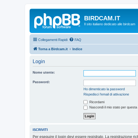
BIRDCAM.IT
Il sito italiano dedicato alle birdcam
Collegamenti Rapidi
FAQ
Torna a Birdcam.it
Indice
Login
Nome utente:
Password:
Ho dimenticato la password
Rispedisci l’email di attivazione
Ricordami
Nascondi il mio stato per questa
ISCRIVITI
Per eseguire il login devi essere registrato. La registrazione r