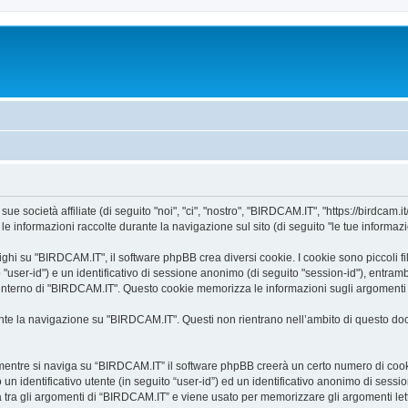
 società affiliate (di seguito "noi", "ci", "nostro", "BIRDCAM.IT", "https://birdcam.it
informazioni raccolte durante la navigazione sul sito (di seguito "le tue informazi
i su "BIRDCAM.IT", il software phpBB crea diversi cookie. I cookie sono piccoli file
o "user-id") e un identificativo di sessione anonimo (di seguito "session-id"), ent
’interno di "BIRDCAM.IT". Questo cookie memorizza le informazioni sugli argomenti c
e la navigazione su "BIRDCAM.IT". Questi non rientrano nell’ambito di questo docu
mentre si naviga su “BIRDCAM.IT” il software phpBB creerà un certo numero di cookie,
un identificativo utente (in seguito “user-id”) ed un identificativo anonimo di sess
tra gli argomenti di “BIRDCAM.IT” e viene usato per memorizzare gli argomenti letti