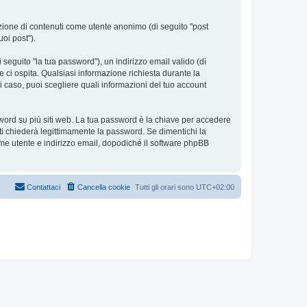
azione di contenuti come utente anonimo (di seguito "post
uoi post").
seguito "la tua password"), un indirizzo email valido (di
e ci ospita. Qualsiasi informazione richiesta durante la
ni caso, puoi scegliere quali informazioni del tuo account
sword su più siti web. La tua password è la chiave per accedere
ti chiederà legittimamente la password. Se dimentichi la
me utente e indirizzo email, dopodiché il software phpBB
Contattaci
Cancella cookie
Tutti gli orari sono
UTC+02:00