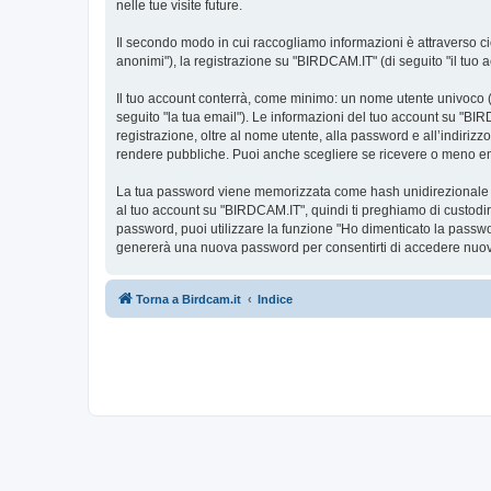
nelle tue visite future.
Il secondo modo in cui raccogliamo informazioni è attraverso ciò
anonimi"), la registrazione su "BIRDCAM.IT" (di seguito "il tuo ac
Il tuo account conterrà, come minimo: un nome utente univoco (d
seguito "la tua email"). Le informazioni del tuo account su "BIR
registrazione, oltre al nome utente, alla password e all’indiriz
rendere pubbliche. Puoi anche scegliere se ricevere o meno 
La tua password viene memorizzata come hash unidirezionale per 
al tuo account su "BIRDCAM.IT", quindi ti preghiamo di custodir
password, puoi utilizzare la funzione "Ho dimenticato la passw
genererà una nuova password per consentirti di accedere nuov
Torna a Birdcam.it
Indice