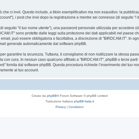
 che ci invii. Questo include, a titolo esemplificativo ma non esaustivo: la pubblic
count"), i post che invii dopo la registrazione e mentre sei connesso (di seguito "i t
i seguito "il tuo nome utente"), una password personale utilizzata per accedere (di 
DCAM.IT" sono protette dalle leggi sulla protezione dei dati applicabili nel paese ch
zo email, può essere obbligatoria o facoltativa, a discrezione di "BIRDCAM.IT". In og
email generate automaticamente dal software phpBB.
garantire la sicurezza. Tuttavia, ti consigliamo di non riutilizzare la stessa pas
la con cura. In nessun caso qualcuno affiliato a "BIRDCAM.IT", phpBB o terze parti 
ord" fornita dal software phpBB. Questa procedura richiede l’inserimento del tuo no
amente al tuo account.
Creato da
phpBB
® Forum Software © phpBB Limited
Traduzione Italiana
phpBB-Italia.it
Privacy
|
Condizioni