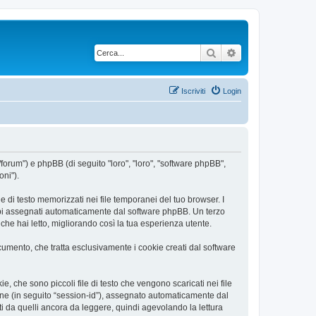
Cerca
Ricerca avanzata
Iscriviti
Login
/forum") e phpBB (di seguito "loro", "loro", "software phpBB",
oni").
 di testo memorizzati nei file temporanei del tuo browser. I
rambi assegnati automaticamente dal software phpBB. Un terzo
he hai letto, migliorando così la tua esperienza utente.
mento, che tratta esclusivamente i cookie creati dal software
 che sono piccoli file di testo che vengono scaricati nei file
ione (in seguito “session-id”), assegnato automaticamente dal
 da quelli ancora da leggere, quindi agevolando la lettura