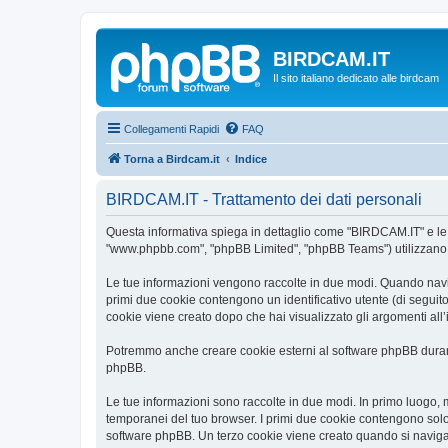
BIRDCAM.IT
Il sito italiano dedicato alle birdcam
Collegamenti Rapidi
FAQ
Torna a Birdcam.it
Indice
BIRDCAM.IT - Trattamento dei dati personali
Questa informativa spiega in dettaglio come "BIRDCAM.IT" e le sue
"www.phpbb.com", "phpBB Limited", "phpBB Teams") utilizzano le 
Le tue informazioni vengono raccolte in due modi. Quando navigh
primi due cookie contengono un identificativo utente (di seguit
cookie viene creato dopo che hai visualizzato gli argomenti all
Potremmo anche creare cookie esterni al software phpBB durant
phpBB.
Le tue informazioni sono raccolte in due modi. In primo luogo, 
temporanei del tuo browser. I primi due cookie contengono solo 
software phpBB. Un terzo cookie viene creato quando si naviga 