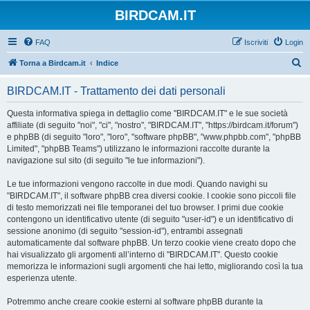
BIRDCAM.IT
FAQ
Iscriviti
Login
C
Torna a Birdcam.it
Indice
e
BIRDCAM.IT - Trattamento dei dati personali
r
c
Questa informativa spiega in dettaglio come "BIRDCAM.IT" e le sue società
affiliate (di seguito "noi", "ci", "nostro", "BIRDCAM.IT", "https://birdcam.it/forum")
a
e phpBB (di seguito "loro", "loro", "software phpBB", "www.phpbb.com", "phpBB
Limited", "phpBB Teams") utilizzano le informazioni raccolte durante la
navigazione sul sito (di seguito "le tue informazioni").
Le tue informazioni vengono raccolte in due modi. Quando navighi su
"BIRDCAM.IT", il software phpBB crea diversi cookie. I cookie sono piccoli file
di testo memorizzati nei file temporanei del tuo browser. I primi due cookie
contengono un identificativo utente (di seguito "user-id") e un identificativo di
sessione anonimo (di seguito "session-id"), entrambi assegnati
automaticamente dal software phpBB. Un terzo cookie viene creato dopo che
hai visualizzato gli argomenti all’interno di "BIRDCAM.IT". Questo cookie
memorizza le informazioni sugli argomenti che hai letto, migliorando così la tua
esperienza utente.
Potremmo anche creare cookie esterni al software phpBB durante la