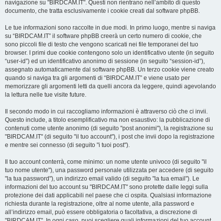
navigazione su "BIRDCAM.IT". Questi non rientrano nell’ambito di questo
documento, che tratta esclusivamente i cookie creati dal software phpBB.
Le tue informazioni sono raccolte in due modi. In primo luogo, mentre si naviga
su “BIRDCAM.IT” il software phpBB creerà un certo numero di cookie, che
sono piccoli file di testo che vengono scaricati nei file temporanei del tuo
browser. I primi due cookie contengono solo un identificativo utente (in seguito
“user-id”) ed un identificativo anonimo di sessione (in seguito “session-id”),
assegnato automaticamente dal software phpBB. Un terzo cookie viene creato
quando si naviga tra gli argomenti di “BIRDCAM.IT” e viene usato per
memorizzare gli argomenti letti da quelli ancora da leggere, quindi agevolando
la lettura nelle tue visite future.
Il secondo modo in cui raccogliamo informazioni è attraverso ciò che ci invii.
Questo include, a titolo esemplificativo ma non esaustivo: la pubblicazione di
contenuti come utente anonimo (di seguito "post anonimi"), la registrazione su
"BIRDCAM.IT" (di seguito "il tuo account"), i post che invii dopo la registrazione
e mentre sei connesso (di seguito "i tuoi post").
Il tuo account conterrà, come minimo: un nome utente univoco (di seguito "il
tuo nome utente"), una password personale utilizzata per accedere (di seguito
"la tua password"), un indirizzo email valido (di seguito "la tua email"). Le
informazioni del tuo account su "BIRDCAM.IT" sono protette dalle leggi sulla
protezione dei dati applicabili nel paese che ci ospita. Qualsiasi informazione
richiesta durante la registrazione, oltre al nome utente, alla password e
all’indirizzo email, può essere obbligatoria o facoltativa, a discrezione di
"BIRDCAM.IT". In ogni caso, puoi scegliere quali informazioni del tuo account