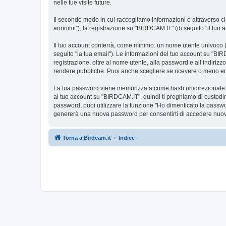
nelle tue visite future.
Il secondo modo in cui raccogliamo informazioni è attraverso ciò
anonimi"), la registrazione su "BIRDCAM.IT" (di seguito "il tuo ac
Il tuo account conterrà, come minimo: un nome utente univoco (d
seguito "la tua email"). Le informazioni del tuo account su "BIR
registrazione, oltre al nome utente, alla password e all’indiriz
rendere pubbliche. Puoi anche scegliere se ricevere o meno 
La tua password viene memorizzata come hash unidirezionale per 
al tuo account su "BIRDCAM.IT", quindi ti preghiamo di custodir
password, puoi utilizzare la funzione "Ho dimenticato la passw
genererà una nuova password per consentirti di accedere nuov
Torna a Birdcam.it
Indice