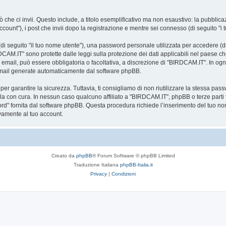
 che ci invii. Questo include, a titolo esemplificativo ma non esaustivo: la pubblic
count"), i post che invii dopo la registrazione e mentre sei connesso (di seguito "i t
i seguito "il tuo nome utente"), una password personale utilizzata per accedere (di 
DCAM.IT" sono protette dalle leggi sulla protezione dei dati applicabili nel paese ch
zo email, può essere obbligatoria o facoltativa, a discrezione di "BIRDCAM.IT". In og
email generate automaticamente dal software phpBB.
garantire la sicurezza. Tuttavia, ti consigliamo di non riutilizzare la stessa pas
la con cura. In nessun caso qualcuno affiliato a "BIRDCAM.IT", phpBB o terze parti 
ord" fornita dal software phpBB. Questa procedura richiede l’inserimento del tuo no
amente al tuo account.
Creato da
phpBB
® Forum Software © phpBB Limited
Traduzione Italiana
phpBB-Italia.it
Privacy
|
Condizioni