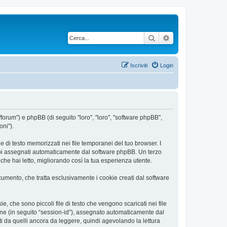
Cerca
Ricerca avanzata
Iscriviti
Login
/forum") e phpBB (di seguito "loro", "loro", "software phpBB",
oni").
 di testo memorizzati nei file temporanei del tuo browser. I
rambi assegnati automaticamente dal software phpBB. Un terzo
he hai letto, migliorando così la tua esperienza utente.
mento, che tratta esclusivamente i cookie creati dal software
 che sono piccoli file di testo che vengono scaricati nei file
ione (in seguito “session-id”), assegnato automaticamente dal
 da quelli ancora da leggere, quindi agevolando la lettura