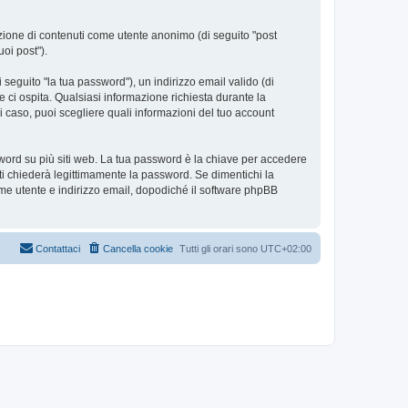
azione di contenuti come utente anonimo (di seguito "post
uoi post").
seguito "la tua password"), un indirizzo email valido (di
e ci ospita. Qualsiasi informazione richiesta durante la
ni caso, puoi scegliere quali informazioni del tuo account
sword su più siti web. La tua password è la chiave per accedere
ti chiederà legittimamente la password. Se dimentichi la
me utente e indirizzo email, dopodiché il software phpBB
Contattaci
Cancella cookie
Tutti gli orari sono
UTC+02:00