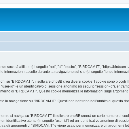
 società affiliate (di seguito "noi", "ci", "nostro", "BIRDCAM.IT", "https://birdcam.it
informazioni raccolte durante la navigazione sul sito (di seguito "le tue informazi
i su "BIRDCAM.IT", il software phpBB crea diversi cookie. I cookie sono piccoli file
o "user-id") e un identificativo di sessione anonimo (di seguito "session-id"), ent
’interno di "BIRDCAM.IT". Questo cookie memorizza le informazioni sugli argomenti c
e la navigazione su "BIRDCAM.IT". Questi non rientrano nell’ambito di questo docu
mentre si naviga su “BIRDCAM.IT” il software phpBB creerà un certo numero di cookie,
un identificativo utente (in seguito “user-id”) ed un identificativo anonimo di sess
tra gli argomenti di “BIRDCAM.IT” e viene usato per memorizzare gli argomenti letti