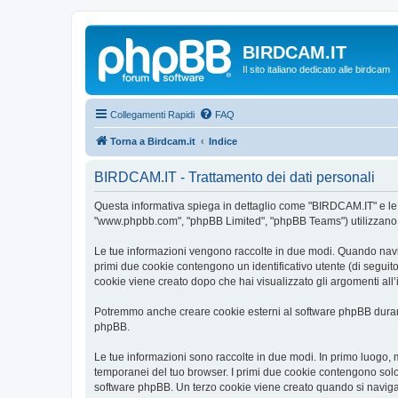
BIRDCAM.IT
Il sito italiano dedicato alle birdcam
Collegamenti Rapidi
FAQ
Torna a Birdcam.it
Indice
BIRDCAM.IT - Trattamento dei dati personali
Questa informativa spiega in dettaglio come "BIRDCAM.IT" e le sue
"www.phpbb.com", "phpBB Limited", "phpBB Teams") utilizzano le 
Le tue informazioni vengono raccolte in due modi. Quando navigh
primi due cookie contengono un identificativo utente (di seguit
cookie viene creato dopo che hai visualizzato gli argomenti all
Potremmo anche creare cookie esterni al software phpBB durant
phpBB.
Le tue informazioni sono raccolte in due modi. In primo luogo, 
temporanei del tuo browser. I primi due cookie contengono solo 
software phpBB. Un terzo cookie viene creato quando si naviga 