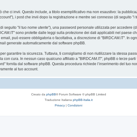
 che ci invii. Questo include, a titolo esemplificativo ma non esaustivo: la pubblic
count"), i post che invii dopo la registrazione e mentre sei connesso (di seguito "i t
i seguito "il tuo nome utente"), una password personale utilizzata per accedere (di 
DCAM.IT" sono protette dalle leggi sulla protezione dei dati applicabili nel paese ch
zo email, può essere obbligatoria o facoltativa, a discrezione di "BIRDCAM.IT". In og
email generate automaticamente dal software phpBB.
garantire la sicurezza. Tuttavia, ti consigliamo di non riutilizzare la stessa pas
la con cura. In nessun caso qualcuno affiliato a "BIRDCAM.IT", phpBB o terze parti 
ord" fornita dal software phpBB. Questa procedura richiede l’inserimento del tuo no
amente al tuo account.
Creato da
phpBB
® Forum Software © phpBB Limited
Traduzione Italiana
phpBB-Italia.it
Privacy
|
Condizioni