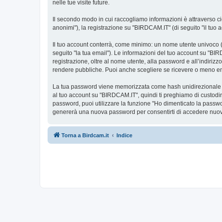
nelle tue visite future.
Il secondo modo in cui raccogliamo informazioni è attraverso ciò
anonimi"), la registrazione su "BIRDCAM.IT" (di seguito "il tuo ac
Il tuo account conterrà, come minimo: un nome utente univoco (d
seguito "la tua email"). Le informazioni del tuo account su "BIR
registrazione, oltre al nome utente, alla password e all’indiriz
rendere pubbliche. Puoi anche scegliere se ricevere o meno 
La tua password viene memorizzata come hash unidirezionale per 
al tuo account su "BIRDCAM.IT", quindi ti preghiamo di custodir
password, puoi utilizzare la funzione "Ho dimenticato la passw
genererà una nuova password per consentirti di accedere nuov
Torna a Birdcam.it
Indice