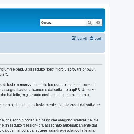
Cerca
Ricerca avanzata
Iscriviti
Login
/forum") e phpBB (di seguito "loro", "loro", "software phpBB",
oni").
 di testo memorizzati nei file temporanei del tuo browser. I
rambi assegnati automaticamente dal software phpBB. Un terzo
he hai letto, migliorando così la tua esperienza utente.
mento, che tratta esclusivamente i cookie creati dal software
 che sono piccoli file di testo che vengono scaricati nei file
ione (in seguito “session-id”), assegnato automaticamente dal
 da quelli ancora da leggere, quindi agevolando la lettura