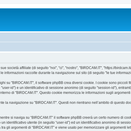
 società affiliate (di seguito "noi", "ci", "nostro", "BIRDCAM.IT", "https://birdcam.it
informazioni raccolte durante la navigazione sul sito (di seguito "le tue informazi
i su "BIRDCAM.IT", il software phpBB crea diversi cookie. I cookie sono piccoli file
o "user-id") e un identificativo di sessione anonimo (di seguito "session-id"), ent
’interno di "BIRDCAM.IT". Questo cookie memorizza le informazioni sugli argomenti c
e la navigazione su "BIRDCAM.IT". Questi non rientrano nell’ambito di questo docu
mentre si naviga su “BIRDCAM.IT” il software phpBB creerà un certo numero di cookie,
un identificativo utente (in seguito “user-id”) ed un identificativo anonimo di sess
tra gli argomenti di “BIRDCAM.IT” e viene usato per memorizzare gli argomenti letti