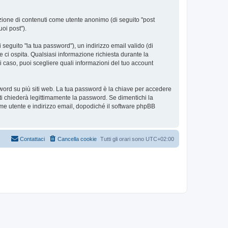
azione di contenuti come utente anonimo (di seguito "post
uoi post").
seguito "la tua password"), un indirizzo email valido (di
e ci ospita. Qualsiasi informazione richiesta durante la
ni caso, puoi scegliere quali informazioni del tuo account
sword su più siti web. La tua password è la chiave per accedere
ti chiederà legittimamente la password. Se dimentichi la
me utente e indirizzo email, dopodiché il software phpBB
Contattaci
Cancella cookie
Tutti gli orari sono
UTC+02:00