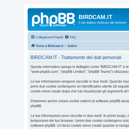
BIRDCAM.IT
Il sito italiano dedicato alle birdcam
Collegamenti Rapidi
FAQ
Torna a Birdcam.it
Indice
BIRDCAM.IT - Trattamento dei dati personali
Questa informativa spiega in dettaglio come "BIRDCAM.IT" e le sue
"www.phpbb.com", "phpBB Limited", "phpBB Teams") utilizzano le 
Le tue informazioni vengono raccolte in due modi. Quando navigh
primi due cookie contengono un identificativo utente (di seguit
cookie viene creato dopo che hai visualizzato gli argomenti all
Potremmo anche creare cookie esterni al software phpBB durant
phpBB.
Le tue informazioni sono raccolte in due modi. In primo luogo, 
temporanei del tuo browser. I primi due cookie contengono solo 
software phpBB. Un terzo cookie viene creato quando si naviga 