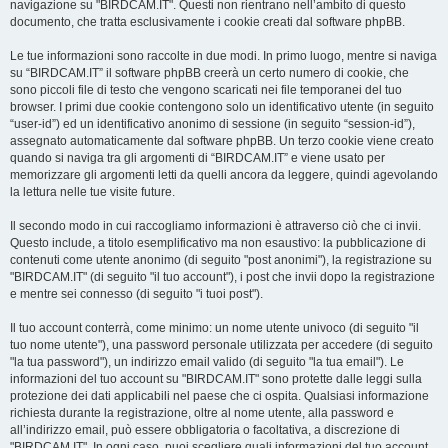
navigazione su "BIRDCAM.IT". Questi non rientrano nell’ambito di questo
documento, che tratta esclusivamente i cookie creati dal software phpBB.
Le tue informazioni sono raccolte in due modi. In primo luogo, mentre si naviga
su “BIRDCAM.IT” il software phpBB creerà un certo numero di cookie, che
sono piccoli file di testo che vengono scaricati nei file temporanei del tuo
browser. I primi due cookie contengono solo un identificativo utente (in seguito
“user-id”) ed un identificativo anonimo di sessione (in seguito “session-id”),
assegnato automaticamente dal software phpBB. Un terzo cookie viene creato
quando si naviga tra gli argomenti di “BIRDCAM.IT” e viene usato per
memorizzare gli argomenti letti da quelli ancora da leggere, quindi agevolando
la lettura nelle tue visite future.
Il secondo modo in cui raccogliamo informazioni è attraverso ciò che ci invii.
Questo include, a titolo esemplificativo ma non esaustivo: la pubblicazione di
contenuti come utente anonimo (di seguito "post anonimi"), la registrazione su
"BIRDCAM.IT" (di seguito "il tuo account"), i post che invii dopo la registrazione
e mentre sei connesso (di seguito "i tuoi post").
Il tuo account conterrà, come minimo: un nome utente univoco (di seguito "il
tuo nome utente"), una password personale utilizzata per accedere (di seguito
"la tua password"), un indirizzo email valido (di seguito "la tua email"). Le
informazioni del tuo account su "BIRDCAM.IT" sono protette dalle leggi sulla
protezione dei dati applicabili nel paese che ci ospita. Qualsiasi informazione
richiesta durante la registrazione, oltre al nome utente, alla password e
all’indirizzo email, può essere obbligatoria o facoltativa, a discrezione di
"BIRDCAM.IT". In ogni caso, puoi scegliere quali informazioni del tuo account