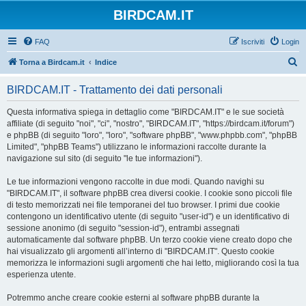
BIRDCAM.IT
FAQ
Iscriviti
Login
C
Torna a Birdcam.it
Indice
e
BIRDCAM.IT - Trattamento dei dati personali
r
c
Questa informativa spiega in dettaglio come "BIRDCAM.IT" e le sue società
affiliate (di seguito "noi", "ci", "nostro", "BIRDCAM.IT", "https://birdcam.it/forum")
a
e phpBB (di seguito "loro", "loro", "software phpBB", "www.phpbb.com", "phpBB
Limited", "phpBB Teams") utilizzano le informazioni raccolte durante la
navigazione sul sito (di seguito "le tue informazioni").
Le tue informazioni vengono raccolte in due modi. Quando navighi su
"BIRDCAM.IT", il software phpBB crea diversi cookie. I cookie sono piccoli file
di testo memorizzati nei file temporanei del tuo browser. I primi due cookie
contengono un identificativo utente (di seguito "user-id") e un identificativo di
sessione anonimo (di seguito "session-id"), entrambi assegnati
automaticamente dal software phpBB. Un terzo cookie viene creato dopo che
hai visualizzato gli argomenti all’interno di "BIRDCAM.IT". Questo cookie
memorizza le informazioni sugli argomenti che hai letto, migliorando così la tua
esperienza utente.
Potremmo anche creare cookie esterni al software phpBB durante la