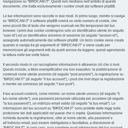
navigazione su "BIRDCAM.IT". Questi non rientrano nell’ambito di questo
documento, che tratta esclusivamente i cookie creati dal software phpBB.
Le tue informazioni sono raccolte in due modi. In primo luogo, mentre si naviga
su “BIRDCAM.IT” il software phpBB creerà un certo numero di cookie, che
sono piccoli file di testo che vengono scaricati nei file temporanei del tuo
browser. I primi due cookie contengono solo un identificativo utente (in seguito
“user-id”) ed un identificativo anonimo di sessione (in seguito “session-id”),
assegnato automaticamente dal software phpBB. Un terzo cookie viene creato
quando si naviga tra gli argomenti di “BIRDCAM.IT” e viene usato per
memorizzare gli argomenti letti da quelli ancora da leggere, quindi agevolando
la lettura nelle tue visite future.
Il secondo modo in cui raccogliamo informazioni è attraverso ciò che ci invii.
Questo include, a titolo esemplificativo ma non esaustivo: la pubblicazione di
contenuti come utente anonimo (di seguito "post anonimi"), la registrazione su
"BIRDCAM.IT" (di seguito "il tuo account"), i post che invii dopo la registrazione
e mentre sei connesso (di seguito "i tuoi post").
Il tuo account conterrà, come minimo: un nome utente univoco (di seguito "il
tuo nome utente"), una password personale utilizzata per accedere (di seguito
"la tua password"), un indirizzo email valido (di seguito "la tua email"). Le
informazioni del tuo account su "BIRDCAM.IT" sono protette dalle leggi sulla
protezione dei dati applicabili nel paese che ci ospita. Qualsiasi informazione
richiesta durante la registrazione, oltre al nome utente, alla password e
all’indirizzo email, può essere obbligatoria o facoltativa, a discrezione di
"BIRDCAM.IT". In ogni caso, puoi scegliere quali informazioni del tuo account