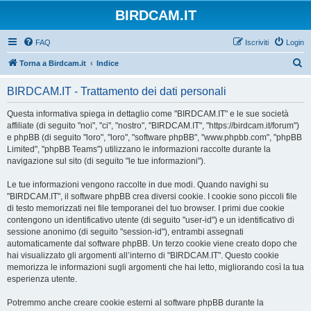
BIRDCAM.IT
FAQ
Iscriviti
Login
C
Torna a Birdcam.it
Indice
e
BIRDCAM.IT - Trattamento dei dati personali
r
c
Questa informativa spiega in dettaglio come "BIRDCAM.IT" e le sue società
affiliate (di seguito "noi", "ci", "nostro", "BIRDCAM.IT", "https://birdcam.it/forum")
a
e phpBB (di seguito "loro", "loro", "software phpBB", "www.phpbb.com", "phpBB
Limited", "phpBB Teams") utilizzano le informazioni raccolte durante la
navigazione sul sito (di seguito "le tue informazioni").
Le tue informazioni vengono raccolte in due modi. Quando navighi su
"BIRDCAM.IT", il software phpBB crea diversi cookie. I cookie sono piccoli file
di testo memorizzati nei file temporanei del tuo browser. I primi due cookie
contengono un identificativo utente (di seguito "user-id") e un identificativo di
sessione anonimo (di seguito "session-id"), entrambi assegnati
automaticamente dal software phpBB. Un terzo cookie viene creato dopo che
hai visualizzato gli argomenti all’interno di "BIRDCAM.IT". Questo cookie
memorizza le informazioni sugli argomenti che hai letto, migliorando così la tua
esperienza utente.
Potremmo anche creare cookie esterni al software phpBB durante la