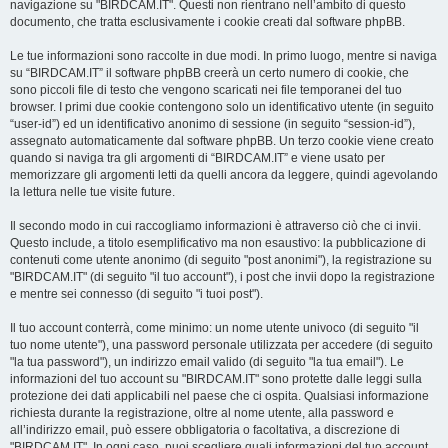
navigazione su "BIRDCAM.IT". Questi non rientrano nell’ambito di questo
documento, che tratta esclusivamente i cookie creati dal software phpBB.
Le tue informazioni sono raccolte in due modi. In primo luogo, mentre si naviga
su “BIRDCAM.IT” il software phpBB creerà un certo numero di cookie, che
sono piccoli file di testo che vengono scaricati nei file temporanei del tuo
browser. I primi due cookie contengono solo un identificativo utente (in seguito
“user-id”) ed un identificativo anonimo di sessione (in seguito “session-id”),
assegnato automaticamente dal software phpBB. Un terzo cookie viene creato
quando si naviga tra gli argomenti di “BIRDCAM.IT” e viene usato per
memorizzare gli argomenti letti da quelli ancora da leggere, quindi agevolando
la lettura nelle tue visite future.
Il secondo modo in cui raccogliamo informazioni è attraverso ciò che ci invii.
Questo include, a titolo esemplificativo ma non esaustivo: la pubblicazione di
contenuti come utente anonimo (di seguito "post anonimi"), la registrazione su
"BIRDCAM.IT" (di seguito "il tuo account"), i post che invii dopo la registrazione
e mentre sei connesso (di seguito "i tuoi post").
Il tuo account conterrà, come minimo: un nome utente univoco (di seguito "il
tuo nome utente"), una password personale utilizzata per accedere (di seguito
"la tua password"), un indirizzo email valido (di seguito "la tua email"). Le
informazioni del tuo account su "BIRDCAM.IT" sono protette dalle leggi sulla
protezione dei dati applicabili nel paese che ci ospita. Qualsiasi informazione
richiesta durante la registrazione, oltre al nome utente, alla password e
all’indirizzo email, può essere obbligatoria o facoltativa, a discrezione di
"BIRDCAM.IT". In ogni caso, puoi scegliere quali informazioni del tuo account