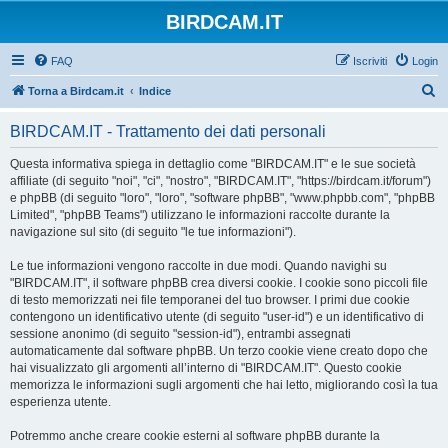
BIRDCAM.IT
FAQ
Iscriviti
Login
C
Torna a Birdcam.it
Indice
e
BIRDCAM.IT - Trattamento dei dati personali
r
c
Questa informativa spiega in dettaglio come "BIRDCAM.IT" e le sue società
affiliate (di seguito "noi", "ci", "nostro", "BIRDCAM.IT", "https://birdcam.it/forum")
a
e phpBB (di seguito "loro", "loro", "software phpBB", "www.phpbb.com", "phpBB
Limited", "phpBB Teams") utilizzano le informazioni raccolte durante la
navigazione sul sito (di seguito "le tue informazioni").
Le tue informazioni vengono raccolte in due modi. Quando navighi su
"BIRDCAM.IT", il software phpBB crea diversi cookie. I cookie sono piccoli file
di testo memorizzati nei file temporanei del tuo browser. I primi due cookie
contengono un identificativo utente (di seguito "user-id") e un identificativo di
sessione anonimo (di seguito "session-id"), entrambi assegnati
automaticamente dal software phpBB. Un terzo cookie viene creato dopo che
hai visualizzato gli argomenti all’interno di "BIRDCAM.IT". Questo cookie
memorizza le informazioni sugli argomenti che hai letto, migliorando così la tua
esperienza utente.
Potremmo anche creare cookie esterni al software phpBB durante la