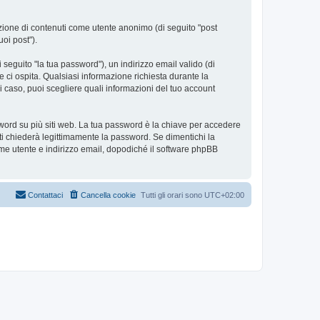
azione di contenuti come utente anonimo (di seguito "post
uoi post").
seguito "la tua password"), un indirizzo email valido (di
e ci ospita. Qualsiasi informazione richiesta durante la
ni caso, puoi scegliere quali informazioni del tuo account
sword su più siti web. La tua password è la chiave per accedere
ti chiederà legittimamente la password. Se dimentichi la
me utente e indirizzo email, dopodiché il software phpBB
Contattaci
Cancella cookie
Tutti gli orari sono
UTC+02:00