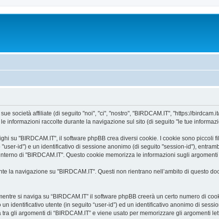
 società affiliate (di seguito "noi", "ci", "nostro", "BIRDCAM.IT", "https://birdcam.it
informazioni raccolte durante la navigazione sul sito (di seguito "le tue informazi
i su "BIRDCAM.IT", il software phpBB crea diversi cookie. I cookie sono piccoli file
o "user-id") e un identificativo di sessione anonimo (di seguito "session-id"), ent
’interno di "BIRDCAM.IT". Questo cookie memorizza le informazioni sugli argomenti c
e la navigazione su "BIRDCAM.IT". Questi non rientrano nell’ambito di questo docu
mentre si naviga su “BIRDCAM.IT” il software phpBB creerà un certo numero di cookie,
un identificativo utente (in seguito “user-id”) ed un identificativo anonimo di sess
tra gli argomenti di “BIRDCAM.IT” e viene usato per memorizzare gli argomenti letti