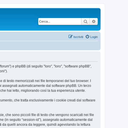
Cerca
Ricerca avanzata
Iscriviti
Login
/forum") e phpBB (di seguito "loro", "loro", "software phpBB",
oni").
 di testo memorizzati nei file temporanei del tuo browser. I
rambi assegnati automaticamente dal software phpBB. Un terzo
he hai letto, migliorando così la tua esperienza utente.
mento, che tratta esclusivamente i cookie creati dal software
 che sono piccoli file di testo che vengono scaricati nei file
ione (in seguito “session-id”), assegnato automaticamente dal
 da quelli ancora da leggere, quindi agevolando la lettura