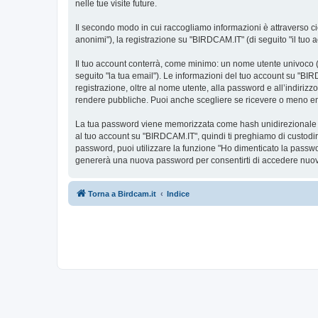
nelle tue visite future.
Il secondo modo in cui raccogliamo informazioni è attraverso ciò
anonimi"), la registrazione su "BIRDCAM.IT" (di seguito "il tuo ac
Il tuo account conterrà, come minimo: un nome utente univoco (d
seguito "la tua email"). Le informazioni del tuo account su "BIR
registrazione, oltre al nome utente, alla password e all’indiriz
rendere pubbliche. Puoi anche scegliere se ricevere o meno 
La tua password viene memorizzata come hash unidirezionale per 
al tuo account su "BIRDCAM.IT", quindi ti preghiamo di custodir
password, puoi utilizzare la funzione "Ho dimenticato la passw
genererà una nuova password per consentirti di accedere nuov
Torna a Birdcam.it
Indice