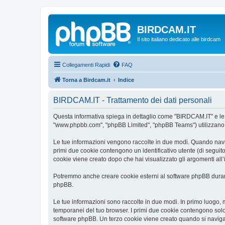
BIRDCAM.IT
Il sito italiano dedicato alle birdcam
Collegamenti Rapidi
FAQ
Torna a Birdcam.it
Indice
BIRDCAM.IT - Trattamento dei dati personali
Questa informativa spiega in dettaglio come "BIRDCAM.IT" e le sue
"www.phpbb.com", "phpBB Limited", "phpBB Teams") utilizzano le 
Le tue informazioni vengono raccolte in due modi. Quando navigh
primi due cookie contengono un identificativo utente (di seguit
cookie viene creato dopo che hai visualizzato gli argomenti all
Potremmo anche creare cookie esterni al software phpBB durant
phpBB.
Le tue informazioni sono raccolte in due modi. In primo luogo, 
temporanei del tuo browser. I primi due cookie contengono solo 
software phpBB. Un terzo cookie viene creato quando si naviga 