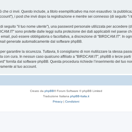
 che ci invii. Questo include, a titolo esemplificativo ma non esaustivo: la pubblic
count"), i post che invii dopo la registrazione e mentre sei connesso (di seguito "i t
i seguito "il tuo nome utente"), una password personale utilizzata per accedere (di 
DCAM.IT" sono protette dalle leggi sulla protezione dei dati applicabili nel paese ch
zo email, può essere obbligatoria o facoltativa, a discrezione di "BIRDCAM.IT". In og
email generate automaticamente dal software phpBB.
garantire la sicurezza. Tuttavia, ti consigliamo di non riutilizzare la stessa pas
la con cura. In nessun caso qualcuno affiliato a "BIRDCAM.IT", phpBB o terze parti 
ord" fornita dal software phpBB. Questa procedura richiede l’inserimento del tuo no
amente al tuo account.
Creato da
phpBB
® Forum Software © phpBB Limited
Traduzione Italiana
phpBB-Italia.it
Privacy
|
Condizioni