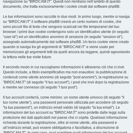
navigazione su "BIRDCAM.IT". Questi non rientrano nell’ambito di questo
documento, che tratta esclusivamente i cookie creati dal software phpBB.
Le tue informazioni sono raccolte in due modi. In primo luogo, mentre si naviga
su “BIRDCAM.IT” il software phpBB creerà un certo numero di cookie, che
sono piccoli file di testo che vengono scaricati nei file temporanei del tuo
browser. I primi due cookie contengono solo un identificativo utente (in seguito
“user-id”) ed un identificativo anonimo di sessione (in seguito “session-id”),
assegnato automaticamente dal software phpBB. Un terzo cookie viene creato
quando si naviga tra gli argomenti di “BIRDCAM.IT” e viene usato per
memorizzare gli argomenti letti da quelli ancora da leggere, quindi agevolando
la lettura nelle tue visite future.
Il secondo modo in cui raccogliamo informazioni è attraverso ciò che ci invii.
Questo include, a titolo esemplificativo ma non esaustivo: la pubblicazione di
contenuti come utente anonimo (di seguito "post anonimi"), la registrazione su
"BIRDCAM.IT" (di seguito "il tuo account"), i post che invii dopo la registrazione
e mentre sei connesso (di seguito "i tuoi post").
Il tuo account conterrà, come minimo: un nome utente univoco (di seguito "il
tuo nome utente"), una password personale utilizzata per accedere (di seguito
"la tua password"), un indirizzo email valido (di seguito "la tua email"). Le
informazioni del tuo account su "BIRDCAM.IT" sono protette dalle leggi sulla
protezione dei dati applicabili nel paese che ci ospita. Qualsiasi informazione
richiesta durante la registrazione, oltre al nome utente, alla password e
all’indirizzo email, può essere obbligatoria o facoltativa, a discrezione di
"BIRDCAM.IT". In ogni caso, puoi scegliere quali informazioni del tuo account