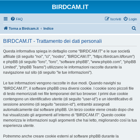
BIRDCAM.IT
FAQ
Iscriviti
Login
C
Torna a Birdcam.it
Indice
e
BIRDCAM.IT - Trattamento dei dati personali
r
c
Questa informativa spiega in dettaglio come "BIRDCAM.IT" e le sue società
affiliate (di seguito "noi", "ci", "nostro", "BIRDCAM.IT", "https://birdcam.it/forum")
a
e phpBB (di seguito "loro", "loro", "software phpBB", "www.phpbb.com", "phpBB
Limited", "phpBB Teams") utilizzano le informazioni raccolte durante la
navigazione sul sito (di seguito "le tue informazioni").
Le tue informazioni vengono raccolte in due modi. Quando navighi su
"BIRDCAM.IT", il software phpBB crea diversi cookie. I cookie sono piccoli file
di testo memorizzati nei file temporanei del tuo browser. I primi due cookie
contengono un identificativo utente (di seguito "user-id") e un identificativo di
sessione anonimo (di seguito "session-id"), entrambi assegnati
automaticamente dal software phpBB. Un terzo cookie viene creato dopo che
hai visualizzato gli argomenti all’interno di "BIRDCAM.IT". Questo cookie
memorizza le informazioni sugli argomenti che hai letto, migliorando così la tua
esperienza utente.
Potremmo anche creare cookie esterni al software phpBB durante la