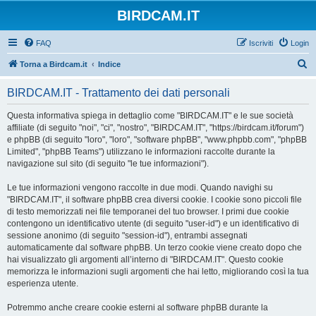
BIRDCAM.IT
FAQ
Iscriviti
Login
C
Torna a Birdcam.it
Indice
e
BIRDCAM.IT - Trattamento dei dati personali
r
c
Questa informativa spiega in dettaglio come "BIRDCAM.IT" e le sue società
affiliate (di seguito "noi", "ci", "nostro", "BIRDCAM.IT", "https://birdcam.it/forum")
a
e phpBB (di seguito "loro", "loro", "software phpBB", "www.phpbb.com", "phpBB
Limited", "phpBB Teams") utilizzano le informazioni raccolte durante la
navigazione sul sito (di seguito "le tue informazioni").
Le tue informazioni vengono raccolte in due modi. Quando navighi su
"BIRDCAM.IT", il software phpBB crea diversi cookie. I cookie sono piccoli file
di testo memorizzati nei file temporanei del tuo browser. I primi due cookie
contengono un identificativo utente (di seguito "user-id") e un identificativo di
sessione anonimo (di seguito "session-id"), entrambi assegnati
automaticamente dal software phpBB. Un terzo cookie viene creato dopo che
hai visualizzato gli argomenti all’interno di "BIRDCAM.IT". Questo cookie
memorizza le informazioni sugli argomenti che hai letto, migliorando così la tua
esperienza utente.
Potremmo anche creare cookie esterni al software phpBB durante la