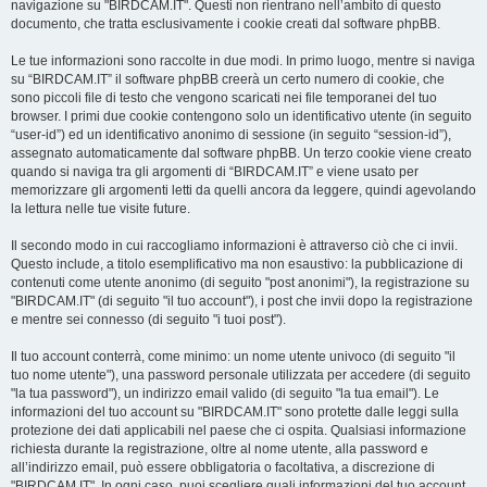
navigazione su "BIRDCAM.IT". Questi non rientrano nell’ambito di questo
documento, che tratta esclusivamente i cookie creati dal software phpBB.
Le tue informazioni sono raccolte in due modi. In primo luogo, mentre si naviga
su “BIRDCAM.IT” il software phpBB creerà un certo numero di cookie, che
sono piccoli file di testo che vengono scaricati nei file temporanei del tuo
browser. I primi due cookie contengono solo un identificativo utente (in seguito
“user-id”) ed un identificativo anonimo di sessione (in seguito “session-id”),
assegnato automaticamente dal software phpBB. Un terzo cookie viene creato
quando si naviga tra gli argomenti di “BIRDCAM.IT” e viene usato per
memorizzare gli argomenti letti da quelli ancora da leggere, quindi agevolando
la lettura nelle tue visite future.
Il secondo modo in cui raccogliamo informazioni è attraverso ciò che ci invii.
Questo include, a titolo esemplificativo ma non esaustivo: la pubblicazione di
contenuti come utente anonimo (di seguito "post anonimi"), la registrazione su
"BIRDCAM.IT" (di seguito "il tuo account"), i post che invii dopo la registrazione
e mentre sei connesso (di seguito "i tuoi post").
Il tuo account conterrà, come minimo: un nome utente univoco (di seguito "il
tuo nome utente"), una password personale utilizzata per accedere (di seguito
"la tua password"), un indirizzo email valido (di seguito "la tua email"). Le
informazioni del tuo account su "BIRDCAM.IT" sono protette dalle leggi sulla
protezione dei dati applicabili nel paese che ci ospita. Qualsiasi informazione
richiesta durante la registrazione, oltre al nome utente, alla password e
all’indirizzo email, può essere obbligatoria o facoltativa, a discrezione di
"BIRDCAM.IT". In ogni caso, puoi scegliere quali informazioni del tuo account