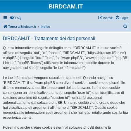
BIRDCAM.IT
FAQ
Iscriviti
Login
C
Torna a Birdcam.it
Indice
e
BIRDCAM.IT - Trattamento dei dati personali
r
c
Questa informativa spiega in dettaglio come "BIRDCAM.IT" e le sue società
affiliate (di seguito "noi", "ci", "nostro", "BIRDCAM.IT", "https://birdcam.it/forum")
a
e phpBB (di seguito "loro", "loro", "software phpBB", "www.phpbb.com", "phpBB
Limited", "phpBB Teams") utilizzano le informazioni raccolte durante la
navigazione sul sito (di seguito "le tue informazioni").
Le tue informazioni vengono raccolte in due modi. Quando navighi su
"BIRDCAM.IT", il software phpBB crea diversi cookie. I cookie sono piccoli file
di testo memorizzati nei file temporanei del tuo browser. I primi due cookie
contengono un identificativo utente (di seguito "user-id") e un identificativo di
sessione anonimo (di seguito "session-id"), entrambi assegnati
automaticamente dal software phpBB. Un terzo cookie viene creato dopo che
hai visualizzato gli argomenti all’interno di "BIRDCAM.IT". Questo cookie
memorizza le informazioni sugli argomenti che hai letto, migliorando così la tua
esperienza utente.
Potremmo anche creare cookie esterni al software phpBB durante la