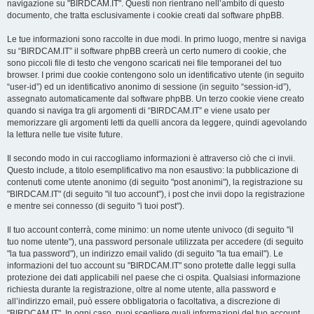
navigazione su "BIRDCAM.IT". Questi non rientrano nell’ambito di questo
documento, che tratta esclusivamente i cookie creati dal software phpBB.
Le tue informazioni sono raccolte in due modi. In primo luogo, mentre si naviga
su “BIRDCAM.IT” il software phpBB creerà un certo numero di cookie, che
sono piccoli file di testo che vengono scaricati nei file temporanei del tuo
browser. I primi due cookie contengono solo un identificativo utente (in seguito
“user-id”) ed un identificativo anonimo di sessione (in seguito “session-id”),
assegnato automaticamente dal software phpBB. Un terzo cookie viene creato
quando si naviga tra gli argomenti di “BIRDCAM.IT” e viene usato per
memorizzare gli argomenti letti da quelli ancora da leggere, quindi agevolando
la lettura nelle tue visite future.
Il secondo modo in cui raccogliamo informazioni è attraverso ciò che ci invii.
Questo include, a titolo esemplificativo ma non esaustivo: la pubblicazione di
contenuti come utente anonimo (di seguito "post anonimi"), la registrazione su
"BIRDCAM.IT" (di seguito "il tuo account"), i post che invii dopo la registrazione
e mentre sei connesso (di seguito "i tuoi post").
Il tuo account conterrà, come minimo: un nome utente univoco (di seguito "il
tuo nome utente"), una password personale utilizzata per accedere (di seguito
"la tua password"), un indirizzo email valido (di seguito "la tua email"). Le
informazioni del tuo account su "BIRDCAM.IT" sono protette dalle leggi sulla
protezione dei dati applicabili nel paese che ci ospita. Qualsiasi informazione
richiesta durante la registrazione, oltre al nome utente, alla password e
all’indirizzo email, può essere obbligatoria o facoltativa, a discrezione di
"BIRDCAM.IT". In ogni caso, puoi scegliere quali informazioni del tuo account