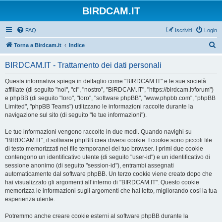
BIRDCAM.IT
FAQ
Iscriviti
Login
C
Torna a Birdcam.it
Indice
e
BIRDCAM.IT - Trattamento dei dati personali
r
c
Questa informativa spiega in dettaglio come "BIRDCAM.IT" e le sue società
affiliate (di seguito "noi", "ci", "nostro", "BIRDCAM.IT", "https://birdcam.it/forum")
a
e phpBB (di seguito "loro", "loro", "software phpBB", "www.phpbb.com", "phpBB
Limited", "phpBB Teams") utilizzano le informazioni raccolte durante la
navigazione sul sito (di seguito "le tue informazioni").
Le tue informazioni vengono raccolte in due modi. Quando navighi su
"BIRDCAM.IT", il software phpBB crea diversi cookie. I cookie sono piccoli file
di testo memorizzati nei file temporanei del tuo browser. I primi due cookie
contengono un identificativo utente (di seguito "user-id") e un identificativo di
sessione anonimo (di seguito "session-id"), entrambi assegnati
automaticamente dal software phpBB. Un terzo cookie viene creato dopo che
hai visualizzato gli argomenti all’interno di "BIRDCAM.IT". Questo cookie
memorizza le informazioni sugli argomenti che hai letto, migliorando così la tua
esperienza utente.
Potremmo anche creare cookie esterni al software phpBB durante la