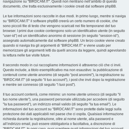
navigazione su "BIRDCAM.IT". Questi non rientrano nell’ambito di questo
documento, che tratta esclusivamente i cookie creati dal software phpBB.
Le tue informazioni sono raccolte in due modi. In primo luogo, mentre si naviga
su “BIRDCAM.IT” il software phpBB creerà un certo numero di cookie, che
sono piccoli file di testo che vengono scaricati nei file temporanei del tuo
browser. I primi due cookie contengono solo un identificativo utente (in seguito
“user-id”) ed un identificativo anonimo di sessione (in seguito “session-id”),
assegnato automaticamente dal software phpBB. Un terzo cookie viene creato
quando si naviga tra gli argomenti di “BIRDCAM.IT” e viene usato per
memorizzare gli argomenti letti da quelli ancora da leggere, quindi agevolando
la lettura nelle tue visite future.
Il secondo modo in cui raccogliamo informazioni è attraverso ciò che ci invii.
Questo include, a titolo esemplificativo ma non esaustivo: la pubblicazione di
contenuti come utente anonimo (di seguito "post anonimi"), la registrazione su
"BIRDCAM.IT" (di seguito "il tuo account"), i post che invii dopo la registrazione
e mentre sei connesso (di seguito "i tuoi post").
Il tuo account conterrà, come minimo: un nome utente univoco (di seguito "il
tuo nome utente"), una password personale utilizzata per accedere (di seguito
"la tua password"), un indirizzo email valido (di seguito "la tua email"). Le
informazioni del tuo account su "BIRDCAM.IT" sono protette dalle leggi sulla
protezione dei dati applicabili nel paese che ci ospita. Qualsiasi informazione
richiesta durante la registrazione, oltre al nome utente, alla password e
all’indirizzo email, può essere obbligatoria o facoltativa, a discrezione di
"BIRDCAM.IT". In ogni caso, puoi scegliere quali informazioni del tuo account