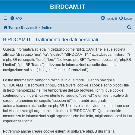
BIRDCAM.IT
FAQ
Iscriviti
Login
C
Torna a Birdcam.it
Indice
e
BIRDCAM.IT - Trattamento dei dati personali
r
c
Questa informativa spiega in dettaglio come "BIRDCAM.IT" e le sue società
affiliate (di seguito "noi", "ci", "nostro", "BIRDCAM.IT", "https://birdcam.it/forum")
a
e phpBB (di seguito "loro", "loro", "software phpBB", "www.phpbb.com", "phpBB
Limited", "phpBB Teams") utilizzano le informazioni raccolte durante la
navigazione sul sito (di seguito "le tue informazioni").
Le tue informazioni vengono raccolte in due modi. Quando navighi su
"BIRDCAM.IT", il software phpBB crea diversi cookie. I cookie sono piccoli file
di testo memorizzati nei file temporanei del tuo browser. I primi due cookie
contengono un identificativo utente (di seguito "user-id") e un identificativo di
sessione anonimo (di seguito "session-id"), entrambi assegnati
automaticamente dal software phpBB. Un terzo cookie viene creato dopo che
hai visualizzato gli argomenti all’interno di "BIRDCAM.IT". Questo cookie
memorizza le informazioni sugli argomenti che hai letto, migliorando così la tua
esperienza utente.
Potremmo anche creare cookie esterni al software phpBB durante la