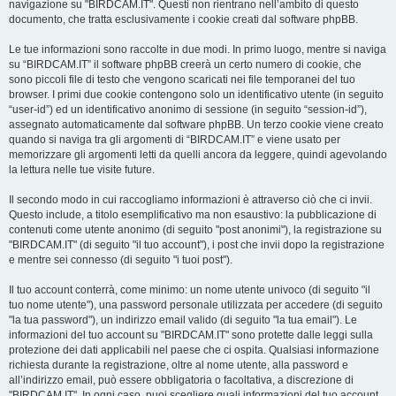
navigazione su "BIRDCAM.IT". Questi non rientrano nell’ambito di questo
documento, che tratta esclusivamente i cookie creati dal software phpBB.
Le tue informazioni sono raccolte in due modi. In primo luogo, mentre si naviga
su “BIRDCAM.IT” il software phpBB creerà un certo numero di cookie, che
sono piccoli file di testo che vengono scaricati nei file temporanei del tuo
browser. I primi due cookie contengono solo un identificativo utente (in seguito
“user-id”) ed un identificativo anonimo di sessione (in seguito “session-id”),
assegnato automaticamente dal software phpBB. Un terzo cookie viene creato
quando si naviga tra gli argomenti di “BIRDCAM.IT” e viene usato per
memorizzare gli argomenti letti da quelli ancora da leggere, quindi agevolando
la lettura nelle tue visite future.
Il secondo modo in cui raccogliamo informazioni è attraverso ciò che ci invii.
Questo include, a titolo esemplificativo ma non esaustivo: la pubblicazione di
contenuti come utente anonimo (di seguito "post anonimi"), la registrazione su
"BIRDCAM.IT" (di seguito "il tuo account"), i post che invii dopo la registrazione
e mentre sei connesso (di seguito "i tuoi post").
Il tuo account conterrà, come minimo: un nome utente univoco (di seguito "il
tuo nome utente"), una password personale utilizzata per accedere (di seguito
"la tua password"), un indirizzo email valido (di seguito "la tua email"). Le
informazioni del tuo account su "BIRDCAM.IT" sono protette dalle leggi sulla
protezione dei dati applicabili nel paese che ci ospita. Qualsiasi informazione
richiesta durante la registrazione, oltre al nome utente, alla password e
all’indirizzo email, può essere obbligatoria o facoltativa, a discrezione di
"BIRDCAM.IT". In ogni caso, puoi scegliere quali informazioni del tuo account