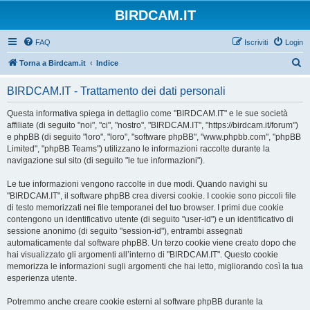
BIRDCAM.IT
FAQ
Iscriviti
Login
C
Torna a Birdcam.it
Indice
e
BIRDCAM.IT - Trattamento dei dati personali
r
c
Questa informativa spiega in dettaglio come "BIRDCAM.IT" e le sue società
affiliate (di seguito "noi", "ci", "nostro", "BIRDCAM.IT", "https://birdcam.it/forum")
a
e phpBB (di seguito "loro", "loro", "software phpBB", "www.phpbb.com", "phpBB
Limited", "phpBB Teams") utilizzano le informazioni raccolte durante la
navigazione sul sito (di seguito "le tue informazioni").
Le tue informazioni vengono raccolte in due modi. Quando navighi su
"BIRDCAM.IT", il software phpBB crea diversi cookie. I cookie sono piccoli file
di testo memorizzati nei file temporanei del tuo browser. I primi due cookie
contengono un identificativo utente (di seguito "user-id") e un identificativo di
sessione anonimo (di seguito "session-id"), entrambi assegnati
automaticamente dal software phpBB. Un terzo cookie viene creato dopo che
hai visualizzato gli argomenti all’interno di "BIRDCAM.IT". Questo cookie
memorizza le informazioni sugli argomenti che hai letto, migliorando così la tua
esperienza utente.
Potremmo anche creare cookie esterni al software phpBB durante la