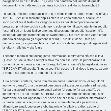
navigazione su "BIRDCAM.IT". Questi non rientrano nell’ambito di questo
documento, che tratta esclusivamente i cookie creati dal software phpBB.
Le tue informazioni sono raccolte in due modi. In primo luogo, mentre si naviga
su “BIRDCAM.IT” il software phpBB creerà un certo numero di cookie, che
sono piccoli file di testo che vengono scaricati nei file temporanei del tuo
browser. I primi due cookie contengono solo un identificativo utente (in seguito
“user-id”) ed un identificativo anonimo di sessione (in seguito “session-id”),
assegnato automaticamente dal software phpBB. Un terzo cookie viene creato
quando si naviga tra gli argomenti di “BIRDCAM.IT” e viene usato per
memorizzare gli argomenti letti da quelli ancora da leggere, quindi agevolando
la lettura nelle tue visite future.
Il secondo modo in cui raccogliamo informazioni è attraverso ciò che ci invii.
Questo include, a titolo esemplificativo ma non esaustivo: la pubblicazione di
contenuti come utente anonimo (di seguito "post anonimi"), la registrazione su
"BIRDCAM.IT" (di seguito "il tuo account"), i post che invii dopo la registrazione
e mentre sei connesso (di seguito "i tuoi post").
Il tuo account conterrà, come minimo: un nome utente univoco (di seguito "il
tuo nome utente"), una password personale utilizzata per accedere (di seguito
"la tua password"), un indirizzo email valido (di seguito "la tua email"). Le
informazioni del tuo account su "BIRDCAM.IT" sono protette dalle leggi sulla
protezione dei dati applicabili nel paese che ci ospita. Qualsiasi informazione
richiesta durante la registrazione, oltre al nome utente, alla password e
all’indirizzo email, può essere obbligatoria o facoltativa, a discrezione di
"BIRDCAM.IT". In ogni caso, puoi scegliere quali informazioni del tuo account