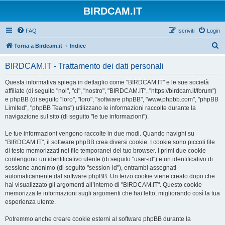
BIRDCAM.IT
FAQ
Iscriviti
Login
C
Torna a Birdcam.it
Indice
e
BIRDCAM.IT - Trattamento dei dati personali
r
c
Questa informativa spiega in dettaglio come "BIRDCAM.IT" e le sue società
affiliate (di seguito "noi", "ci", "nostro", "BIRDCAM.IT", "https://birdcam.it/forum")
a
e phpBB (di seguito "loro", "loro", "software phpBB", "www.phpbb.com", "phpBB
Limited", "phpBB Teams") utilizzano le informazioni raccolte durante la
navigazione sul sito (di seguito "le tue informazioni").
Le tue informazioni vengono raccolte in due modi. Quando navighi su
"BIRDCAM.IT", il software phpBB crea diversi cookie. I cookie sono piccoli file
di testo memorizzati nei file temporanei del tuo browser. I primi due cookie
contengono un identificativo utente (di seguito "user-id") e un identificativo di
sessione anonimo (di seguito "session-id"), entrambi assegnati
automaticamente dal software phpBB. Un terzo cookie viene creato dopo che
hai visualizzato gli argomenti all’interno di "BIRDCAM.IT". Questo cookie
memorizza le informazioni sugli argomenti che hai letto, migliorando così la tua
esperienza utente.
Potremmo anche creare cookie esterni al software phpBB durante la