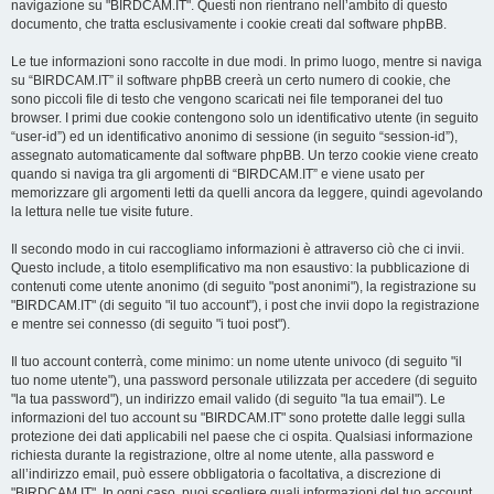
navigazione su "BIRDCAM.IT". Questi non rientrano nell’ambito di questo
documento, che tratta esclusivamente i cookie creati dal software phpBB.
Le tue informazioni sono raccolte in due modi. In primo luogo, mentre si naviga
su “BIRDCAM.IT” il software phpBB creerà un certo numero di cookie, che
sono piccoli file di testo che vengono scaricati nei file temporanei del tuo
browser. I primi due cookie contengono solo un identificativo utente (in seguito
“user-id”) ed un identificativo anonimo di sessione (in seguito “session-id”),
assegnato automaticamente dal software phpBB. Un terzo cookie viene creato
quando si naviga tra gli argomenti di “BIRDCAM.IT” e viene usato per
memorizzare gli argomenti letti da quelli ancora da leggere, quindi agevolando
la lettura nelle tue visite future.
Il secondo modo in cui raccogliamo informazioni è attraverso ciò che ci invii.
Questo include, a titolo esemplificativo ma non esaustivo: la pubblicazione di
contenuti come utente anonimo (di seguito "post anonimi"), la registrazione su
"BIRDCAM.IT" (di seguito "il tuo account"), i post che invii dopo la registrazione
e mentre sei connesso (di seguito "i tuoi post").
Il tuo account conterrà, come minimo: un nome utente univoco (di seguito "il
tuo nome utente"), una password personale utilizzata per accedere (di seguito
"la tua password"), un indirizzo email valido (di seguito "la tua email"). Le
informazioni del tuo account su "BIRDCAM.IT" sono protette dalle leggi sulla
protezione dei dati applicabili nel paese che ci ospita. Qualsiasi informazione
richiesta durante la registrazione, oltre al nome utente, alla password e
all’indirizzo email, può essere obbligatoria o facoltativa, a discrezione di
"BIRDCAM.IT". In ogni caso, puoi scegliere quali informazioni del tuo account