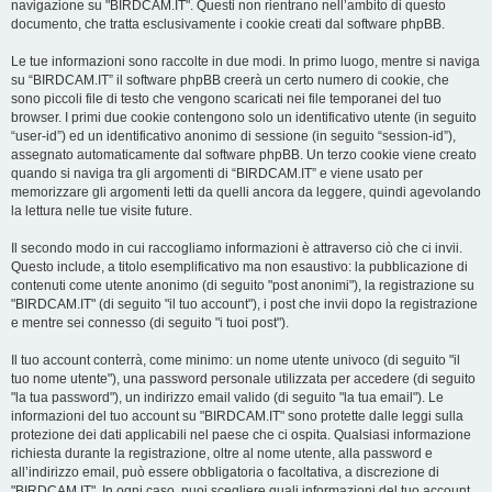
navigazione su "BIRDCAM.IT". Questi non rientrano nell’ambito di questo
documento, che tratta esclusivamente i cookie creati dal software phpBB.
Le tue informazioni sono raccolte in due modi. In primo luogo, mentre si naviga
su “BIRDCAM.IT” il software phpBB creerà un certo numero di cookie, che
sono piccoli file di testo che vengono scaricati nei file temporanei del tuo
browser. I primi due cookie contengono solo un identificativo utente (in seguito
“user-id”) ed un identificativo anonimo di sessione (in seguito “session-id”),
assegnato automaticamente dal software phpBB. Un terzo cookie viene creato
quando si naviga tra gli argomenti di “BIRDCAM.IT” e viene usato per
memorizzare gli argomenti letti da quelli ancora da leggere, quindi agevolando
la lettura nelle tue visite future.
Il secondo modo in cui raccogliamo informazioni è attraverso ciò che ci invii.
Questo include, a titolo esemplificativo ma non esaustivo: la pubblicazione di
contenuti come utente anonimo (di seguito "post anonimi"), la registrazione su
"BIRDCAM.IT" (di seguito "il tuo account"), i post che invii dopo la registrazione
e mentre sei connesso (di seguito "i tuoi post").
Il tuo account conterrà, come minimo: un nome utente univoco (di seguito "il
tuo nome utente"), una password personale utilizzata per accedere (di seguito
"la tua password"), un indirizzo email valido (di seguito "la tua email"). Le
informazioni del tuo account su "BIRDCAM.IT" sono protette dalle leggi sulla
protezione dei dati applicabili nel paese che ci ospita. Qualsiasi informazione
richiesta durante la registrazione, oltre al nome utente, alla password e
all’indirizzo email, può essere obbligatoria o facoltativa, a discrezione di
"BIRDCAM.IT". In ogni caso, puoi scegliere quali informazioni del tuo account