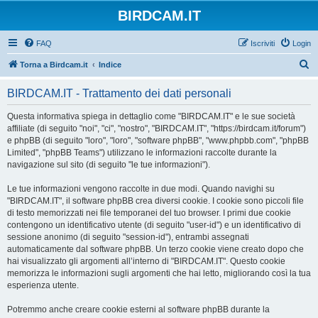
BIRDCAM.IT
FAQ
Iscriviti
Login
C
Torna a Birdcam.it
Indice
e
BIRDCAM.IT - Trattamento dei dati personali
r
c
Questa informativa spiega in dettaglio come "BIRDCAM.IT" e le sue società
affiliate (di seguito "noi", "ci", "nostro", "BIRDCAM.IT", "https://birdcam.it/forum")
a
e phpBB (di seguito "loro", "loro", "software phpBB", "www.phpbb.com", "phpBB
Limited", "phpBB Teams") utilizzano le informazioni raccolte durante la
navigazione sul sito (di seguito "le tue informazioni").
Le tue informazioni vengono raccolte in due modi. Quando navighi su
"BIRDCAM.IT", il software phpBB crea diversi cookie. I cookie sono piccoli file
di testo memorizzati nei file temporanei del tuo browser. I primi due cookie
contengono un identificativo utente (di seguito "user-id") e un identificativo di
sessione anonimo (di seguito "session-id"), entrambi assegnati
automaticamente dal software phpBB. Un terzo cookie viene creato dopo che
hai visualizzato gli argomenti all’interno di "BIRDCAM.IT". Questo cookie
memorizza le informazioni sugli argomenti che hai letto, migliorando così la tua
esperienza utente.
Potremmo anche creare cookie esterni al software phpBB durante la