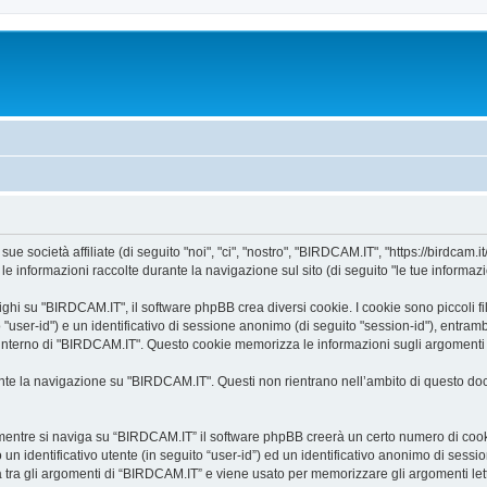
 società affiliate (di seguito "noi", "ci", "nostro", "BIRDCAM.IT", "https://birdcam.it
informazioni raccolte durante la navigazione sul sito (di seguito "le tue informazi
i su "BIRDCAM.IT", il software phpBB crea diversi cookie. I cookie sono piccoli file
o "user-id") e un identificativo di sessione anonimo (di seguito "session-id"), ent
’interno di "BIRDCAM.IT". Questo cookie memorizza le informazioni sugli argomenti c
e la navigazione su "BIRDCAM.IT". Questi non rientrano nell’ambito di questo docu
mentre si naviga su “BIRDCAM.IT” il software phpBB creerà un certo numero di cookie,
un identificativo utente (in seguito “user-id”) ed un identificativo anonimo di sess
tra gli argomenti di “BIRDCAM.IT” e viene usato per memorizzare gli argomenti letti