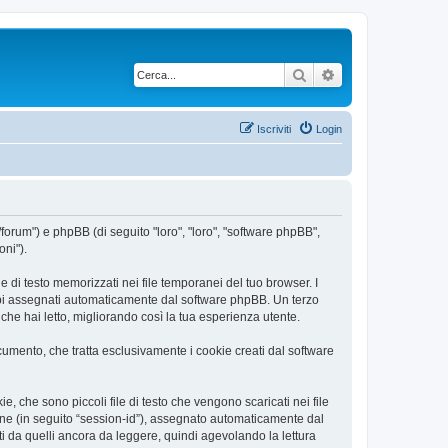
Cerca
Ricerca avanzata
Iscriviti
Login
/forum") e phpBB (di seguito "loro", "loro", "software phpBB",
oni").
 di testo memorizzati nei file temporanei del tuo browser. I
rambi assegnati automaticamente dal software phpBB. Un terzo
he hai letto, migliorando così la tua esperienza utente.
mento, che tratta esclusivamente i cookie creati dal software
 che sono piccoli file di testo che vengono scaricati nei file
ione (in seguito “session-id”), assegnato automaticamente dal
 da quelli ancora da leggere, quindi agevolando la lettura