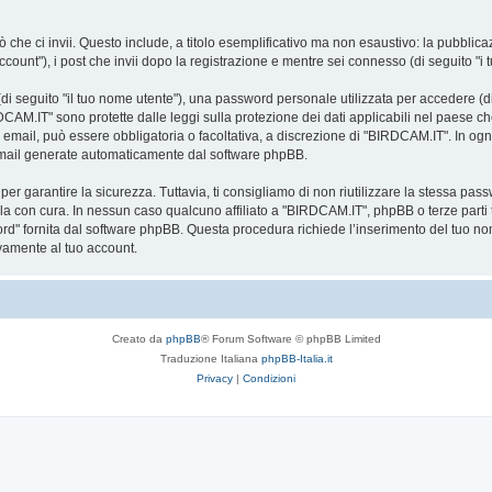
 che ci invii. Questo include, a titolo esemplificativo ma non esaustivo: la pubblic
count"), i post che invii dopo la registrazione e mentre sei connesso (di seguito "i t
i seguito "il tuo nome utente"), una password personale utilizzata per accedere (di 
DCAM.IT" sono protette dalle leggi sulla protezione dei dati applicabili nel paese ch
zo email, può essere obbligatoria o facoltativa, a discrezione di "BIRDCAM.IT". In og
email generate automaticamente dal software phpBB.
garantire la sicurezza. Tuttavia, ti consigliamo di non riutilizzare la stessa pas
la con cura. In nessun caso qualcuno affiliato a "BIRDCAM.IT", phpBB o terze parti 
ord" fornita dal software phpBB. Questa procedura richiede l’inserimento del tuo no
amente al tuo account.
Creato da
phpBB
® Forum Software © phpBB Limited
Traduzione Italiana
phpBB-Italia.it
Privacy
|
Condizioni