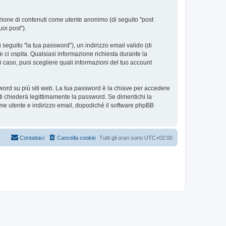
azione di contenuti come utente anonimo (di seguito "post
uoi post").
seguito "la tua password"), un indirizzo email valido (di
e ci ospita. Qualsiasi informazione richiesta durante la
ni caso, puoi scegliere quali informazioni del tuo account
sword su più siti web. La tua password è la chiave per accedere
ti chiederà legittimamente la password. Se dimentichi la
me utente e indirizzo email, dopodiché il software phpBB
Contattaci
Cancella cookie
Tutti gli orari sono
UTC+02:00