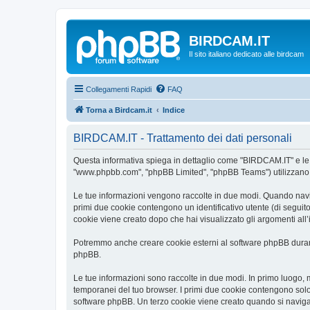
BIRDCAM.IT
Il sito italiano dedicato alle birdcam
Collegamenti Rapidi
FAQ
Torna a Birdcam.it
Indice
BIRDCAM.IT - Trattamento dei dati personali
Questa informativa spiega in dettaglio come "BIRDCAM.IT" e le sue
"www.phpbb.com", "phpBB Limited", "phpBB Teams") utilizzano le 
Le tue informazioni vengono raccolte in due modi. Quando navigh
primi due cookie contengono un identificativo utente (di seguit
cookie viene creato dopo che hai visualizzato gli argomenti all
Potremmo anche creare cookie esterni al software phpBB durant
phpBB.
Le tue informazioni sono raccolte in due modi. In primo luogo, 
temporanei del tuo browser. I primi due cookie contengono solo 
software phpBB. Un terzo cookie viene creato quando si naviga 