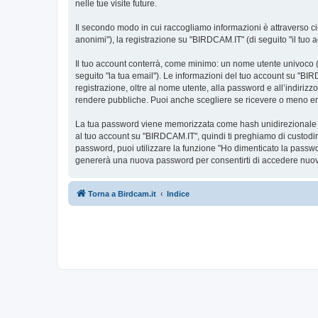
nelle tue visite future.
Il secondo modo in cui raccogliamo informazioni è attraverso ciò
anonimi"), la registrazione su "BIRDCAM.IT" (di seguito "il tuo ac
Il tuo account conterrà, come minimo: un nome utente univoco (d
seguito "la tua email"). Le informazioni del tuo account su "BIR
registrazione, oltre al nome utente, alla password e all’indiriz
rendere pubbliche. Puoi anche scegliere se ricevere o meno 
La tua password viene memorizzata come hash unidirezionale per 
al tuo account su "BIRDCAM.IT", quindi ti preghiamo di custodir
password, puoi utilizzare la funzione "Ho dimenticato la passw
genererà una nuova password per consentirti di accedere nuov
Torna a Birdcam.it
Indice