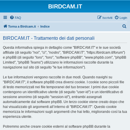
BIRDCAM.IT
FAQ
Iscriviti
Login
C
Torna a Birdcam.it
Indice
e
BIRDCAM.IT - Trattamento dei dati personali
r
c
Questa informativa spiega in dettaglio come "BIRDCAM.IT" e le sue società
affiliate (di seguito "noi", "ci", "nostro", "BIRDCAM.IT", "https://birdcam.it/forum")
a
e phpBB (di seguito "loro", "loro", "software phpBB", "www.phpbb.com", "phpBB
Limited", "phpBB Teams") utilizzano le informazioni raccolte durante la
navigazione sul sito (di seguito "le tue informazioni").
Le tue informazioni vengono raccolte in due modi. Quando navighi su
"BIRDCAM.IT", il software phpBB crea diversi cookie. I cookie sono piccoli file
di testo memorizzati nei file temporanei del tuo browser. I primi due cookie
contengono un identificativo utente (di seguito "user-id") e un identificativo di
sessione anonimo (di seguito "session-id"), entrambi assegnati
automaticamente dal software phpBB. Un terzo cookie viene creato dopo che
hai visualizzato gli argomenti all’interno di "BIRDCAM.IT". Questo cookie
memorizza le informazioni sugli argomenti che hai letto, migliorando così la tua
esperienza utente.
Potremmo anche creare cookie esterni al software phpBB durante la