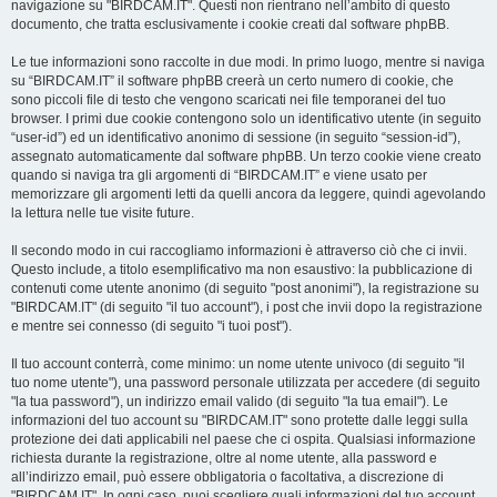
navigazione su "BIRDCAM.IT". Questi non rientrano nell’ambito di questo
documento, che tratta esclusivamente i cookie creati dal software phpBB.
Le tue informazioni sono raccolte in due modi. In primo luogo, mentre si naviga
su “BIRDCAM.IT” il software phpBB creerà un certo numero di cookie, che
sono piccoli file di testo che vengono scaricati nei file temporanei del tuo
browser. I primi due cookie contengono solo un identificativo utente (in seguito
“user-id”) ed un identificativo anonimo di sessione (in seguito “session-id”),
assegnato automaticamente dal software phpBB. Un terzo cookie viene creato
quando si naviga tra gli argomenti di “BIRDCAM.IT” e viene usato per
memorizzare gli argomenti letti da quelli ancora da leggere, quindi agevolando
la lettura nelle tue visite future.
Il secondo modo in cui raccogliamo informazioni è attraverso ciò che ci invii.
Questo include, a titolo esemplificativo ma non esaustivo: la pubblicazione di
contenuti come utente anonimo (di seguito "post anonimi"), la registrazione su
"BIRDCAM.IT" (di seguito "il tuo account"), i post che invii dopo la registrazione
e mentre sei connesso (di seguito "i tuoi post").
Il tuo account conterrà, come minimo: un nome utente univoco (di seguito "il
tuo nome utente"), una password personale utilizzata per accedere (di seguito
"la tua password"), un indirizzo email valido (di seguito "la tua email"). Le
informazioni del tuo account su "BIRDCAM.IT" sono protette dalle leggi sulla
protezione dei dati applicabili nel paese che ci ospita. Qualsiasi informazione
richiesta durante la registrazione, oltre al nome utente, alla password e
all’indirizzo email, può essere obbligatoria o facoltativa, a discrezione di
"BIRDCAM.IT". In ogni caso, puoi scegliere quali informazioni del tuo account