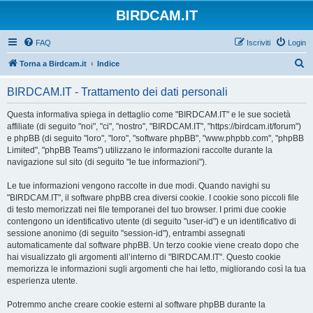
BIRDCAM.IT
FAQ
Iscriviti
Login
C
Torna a Birdcam.it
Indice
e
BIRDCAM.IT - Trattamento dei dati personali
r
c
Questa informativa spiega in dettaglio come "BIRDCAM.IT" e le sue società
affiliate (di seguito "noi", "ci", "nostro", "BIRDCAM.IT", "https://birdcam.it/forum")
a
e phpBB (di seguito "loro", "loro", "software phpBB", "www.phpbb.com", "phpBB
Limited", "phpBB Teams") utilizzano le informazioni raccolte durante la
navigazione sul sito (di seguito "le tue informazioni").
Le tue informazioni vengono raccolte in due modi. Quando navighi su
"BIRDCAM.IT", il software phpBB crea diversi cookie. I cookie sono piccoli file
di testo memorizzati nei file temporanei del tuo browser. I primi due cookie
contengono un identificativo utente (di seguito "user-id") e un identificativo di
sessione anonimo (di seguito "session-id"), entrambi assegnati
automaticamente dal software phpBB. Un terzo cookie viene creato dopo che
hai visualizzato gli argomenti all’interno di "BIRDCAM.IT". Questo cookie
memorizza le informazioni sugli argomenti che hai letto, migliorando così la tua
esperienza utente.
Potremmo anche creare cookie esterni al software phpBB durante la