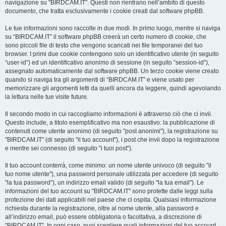
navigazione su "BIRDCAM.IT". Questi non rientrano nell’ambito di questo
documento, che tratta esclusivamente i cookie creati dal software phpBB.
Le tue informazioni sono raccolte in due modi. In primo luogo, mentre si naviga
su “BIRDCAM.IT” il software phpBB creerà un certo numero di cookie, che
sono piccoli file di testo che vengono scaricati nei file temporanei del tuo
browser. I primi due cookie contengono solo un identificativo utente (in seguito
“user-id”) ed un identificativo anonimo di sessione (in seguito “session-id”),
assegnato automaticamente dal software phpBB. Un terzo cookie viene creato
quando si naviga tra gli argomenti di “BIRDCAM.IT” e viene usato per
memorizzare gli argomenti letti da quelli ancora da leggere, quindi agevolando
la lettura nelle tue visite future.
Il secondo modo in cui raccogliamo informazioni è attraverso ciò che ci invii.
Questo include, a titolo esemplificativo ma non esaustivo: la pubblicazione di
contenuti come utente anonimo (di seguito "post anonimi"), la registrazione su
"BIRDCAM.IT" (di seguito "il tuo account"), i post che invii dopo la registrazione
e mentre sei connesso (di seguito "i tuoi post").
Il tuo account conterrà, come minimo: un nome utente univoco (di seguito "il
tuo nome utente"), una password personale utilizzata per accedere (di seguito
"la tua password"), un indirizzo email valido (di seguito "la tua email"). Le
informazioni del tuo account su "BIRDCAM.IT" sono protette dalle leggi sulla
protezione dei dati applicabili nel paese che ci ospita. Qualsiasi informazione
richiesta durante la registrazione, oltre al nome utente, alla password e
all’indirizzo email, può essere obbligatoria o facoltativa, a discrezione di
"BIRDCAM.IT". In ogni caso, puoi scegliere quali informazioni del tuo account