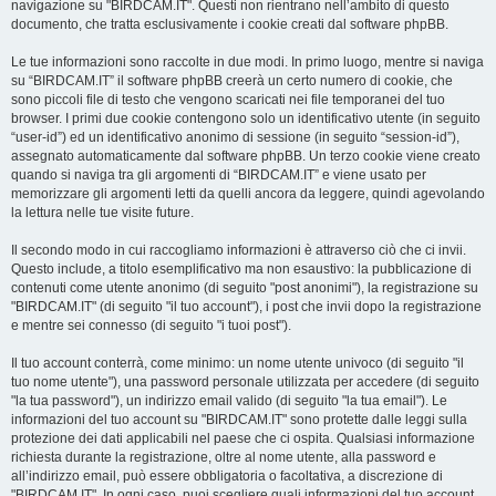
navigazione su "BIRDCAM.IT". Questi non rientrano nell’ambito di questo
documento, che tratta esclusivamente i cookie creati dal software phpBB.
Le tue informazioni sono raccolte in due modi. In primo luogo, mentre si naviga
su “BIRDCAM.IT” il software phpBB creerà un certo numero di cookie, che
sono piccoli file di testo che vengono scaricati nei file temporanei del tuo
browser. I primi due cookie contengono solo un identificativo utente (in seguito
“user-id”) ed un identificativo anonimo di sessione (in seguito “session-id”),
assegnato automaticamente dal software phpBB. Un terzo cookie viene creato
quando si naviga tra gli argomenti di “BIRDCAM.IT” e viene usato per
memorizzare gli argomenti letti da quelli ancora da leggere, quindi agevolando
la lettura nelle tue visite future.
Il secondo modo in cui raccogliamo informazioni è attraverso ciò che ci invii.
Questo include, a titolo esemplificativo ma non esaustivo: la pubblicazione di
contenuti come utente anonimo (di seguito "post anonimi"), la registrazione su
"BIRDCAM.IT" (di seguito "il tuo account"), i post che invii dopo la registrazione
e mentre sei connesso (di seguito "i tuoi post").
Il tuo account conterrà, come minimo: un nome utente univoco (di seguito "il
tuo nome utente"), una password personale utilizzata per accedere (di seguito
"la tua password"), un indirizzo email valido (di seguito "la tua email"). Le
informazioni del tuo account su "BIRDCAM.IT" sono protette dalle leggi sulla
protezione dei dati applicabili nel paese che ci ospita. Qualsiasi informazione
richiesta durante la registrazione, oltre al nome utente, alla password e
all’indirizzo email, può essere obbligatoria o facoltativa, a discrezione di
"BIRDCAM.IT". In ogni caso, puoi scegliere quali informazioni del tuo account