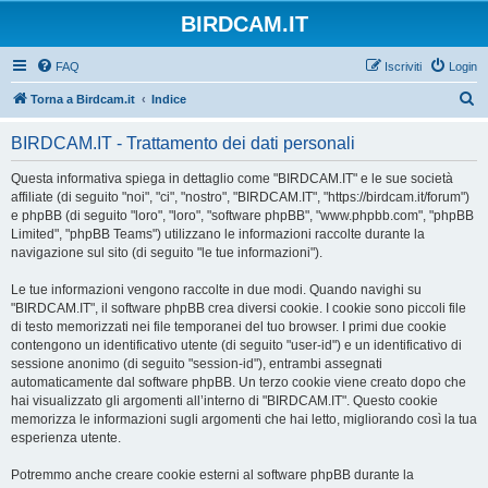
BIRDCAM.IT
FAQ
Iscriviti
Login
C
Torna a Birdcam.it
Indice
e
BIRDCAM.IT - Trattamento dei dati personali
r
c
Questa informativa spiega in dettaglio come "BIRDCAM.IT" e le sue società
affiliate (di seguito "noi", "ci", "nostro", "BIRDCAM.IT", "https://birdcam.it/forum")
a
e phpBB (di seguito "loro", "loro", "software phpBB", "www.phpbb.com", "phpBB
Limited", "phpBB Teams") utilizzano le informazioni raccolte durante la
navigazione sul sito (di seguito "le tue informazioni").
Le tue informazioni vengono raccolte in due modi. Quando navighi su
"BIRDCAM.IT", il software phpBB crea diversi cookie. I cookie sono piccoli file
di testo memorizzati nei file temporanei del tuo browser. I primi due cookie
contengono un identificativo utente (di seguito "user-id") e un identificativo di
sessione anonimo (di seguito "session-id"), entrambi assegnati
automaticamente dal software phpBB. Un terzo cookie viene creato dopo che
hai visualizzato gli argomenti all’interno di "BIRDCAM.IT". Questo cookie
memorizza le informazioni sugli argomenti che hai letto, migliorando così la tua
esperienza utente.
Potremmo anche creare cookie esterni al software phpBB durante la