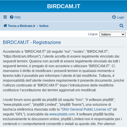
BIRDCAM.IT
FAQ
Login
C
Torna a Birdcam.it
Indice
e
Lingua:
r
BIRDCAM.IT - Registrazione
c
Accedendo a “BIRDCAM.IT” (di seguito “noi”, “nostro”, “BIRDCAM.IT”,
a
“https://birdcam.it/forum”), l’utente accetta di essere legalmente vincolato dai
seguenti termini. Qualora non accetti di essere legalmente vincolato da tutti i
seguenti termini, è pregato di non accedere o utilizzare “BIRDCAM.IT”. Ci
riserviamo il diritto di modificare i presenti termini in qualsiasi momento e
faremo tutto il possibile per informare l’utente di tali modifiche. Tuttavia, è
responsabilità dell’utente rivedere regolarmente il presente documento, poiché
l’utilizzo continuato di “BIRDCAM.IT” dopo l’introduzione delle modifiche
costituisce l’accettazione dei termini aggiornati e/o modificati.
I nostri forum sono gestiti da phpBB (di seguito "loro", "il software phpBB",
"www.phpbb.com", "phpBB Limited", "phpBB Teams"), una soluzione di
bacheca elettronica rilasciata sotto la "
GNU General Public License v2
" (di
seguito "GPL"), scaricabile da
www.phpbb.com
. Il software phpBB facilita
esclusivamente le discussioni online; phpBB Limited non è responsabile per i
contenuti o i comportamenti consentiti o vietati su questo sito. Per ulteriori