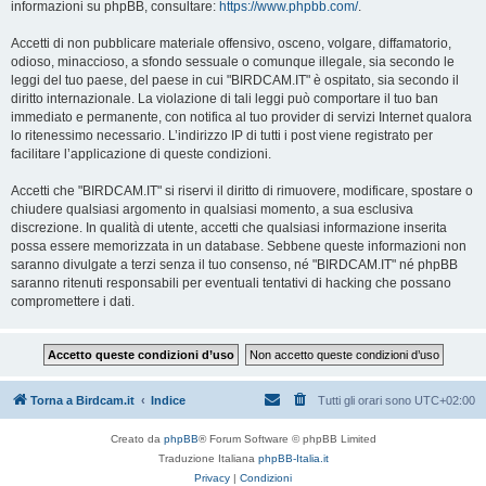
informazioni su phpBB, consultare:
https://www.phpbb.com/
.
Accetti di non pubblicare materiale offensivo, osceno, volgare, diffamatorio,
odioso, minaccioso, a sfondo sessuale o comunque illegale, sia secondo le
leggi del tuo paese, del paese in cui "BIRDCAM.IT" è ospitato, sia secondo il
diritto internazionale. La violazione di tali leggi può comportare il tuo ban
immediato e permanente, con notifica al tuo provider di servizi Internet qualora
lo ritenessimo necessario. L’indirizzo IP di tutti i post viene registrato per
facilitare l’applicazione di queste condizioni.
Accetti che "BIRDCAM.IT" si riservi il diritto di rimuovere, modificare, spostare o
chiudere qualsiasi argomento in qualsiasi momento, a sua esclusiva
discrezione. In qualità di utente, accetti che qualsiasi informazione inserita
possa essere memorizzata in un database. Sebbene queste informazioni non
saranno divulgate a terzi senza il tuo consenso, né "BIRDCAM.IT" né phpBB
saranno ritenuti responsabili per eventuali tentativi di hacking che possano
compromettere i dati.
Torna a Birdcam.it
Indice
Tutti gli orari sono
UTC+02:00
Creato da
phpBB
® Forum Software © phpBB Limited
Traduzione Italiana
phpBB-Italia.it
Privacy
|
Condizioni