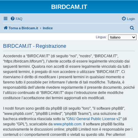
BIRDCAM.IT
FAQ
Login
C
Torna a Birdcam.it
Indice
e
Lingua:
r
BIRDCAM.IT - Registrazione
c
Accedendo a “BIRDCAM.IT” (di seguito “noi”, “nostro”, “BIRDCAM.IT”,
a
“https://birdcam.it/forum”), l’utente accetta di essere legalmente vincolato dai
seguenti termini. Qualora non accetti di essere legalmente vincolato da tutti i
seguenti termini, è pregato di non accedere o utilizzare “BIRDCAM.IT”. Ci
riserviamo il diritto di modificare i presenti termini in qualsiasi momento e
faremo tutto il possibile per informare l’utente di tali modifiche. Tuttavia, è
responsabilità dell’utente rivedere regolarmente il presente documento, poiché
l’utilizzo continuato di “BIRDCAM.IT” dopo l’introduzione delle modifiche
costituisce l’accettazione dei termini aggiornati e/o modificati.
I nostri forum sono gestiti da phpBB (di seguito "loro", "il software phpBB",
"www.phpbb.com", "phpBB Limited", "phpBB Teams"), una soluzione di
bacheca elettronica rilasciata sotto la "
GNU General Public License v2
" (di
seguito "GPL"), scaricabile da
www.phpbb.com
. Il software phpBB facilita
esclusivamente le discussioni online; phpBB Limited non è responsabile per i
contenuti o i comportamenti consentiti o vietati su questo sito. Per ulteriori