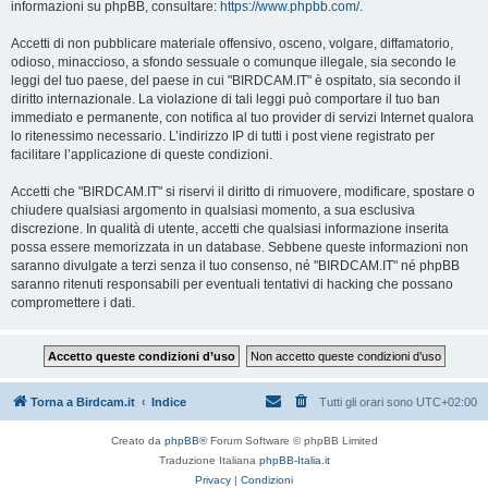
informazioni su phpBB, consultare:
https://www.phpbb.com/
.
Accetti di non pubblicare materiale offensivo, osceno, volgare, diffamatorio,
odioso, minaccioso, a sfondo sessuale o comunque illegale, sia secondo le
leggi del tuo paese, del paese in cui "BIRDCAM.IT" è ospitato, sia secondo il
diritto internazionale. La violazione di tali leggi può comportare il tuo ban
immediato e permanente, con notifica al tuo provider di servizi Internet qualora
lo ritenessimo necessario. L’indirizzo IP di tutti i post viene registrato per
facilitare l’applicazione di queste condizioni.
Accetti che "BIRDCAM.IT" si riservi il diritto di rimuovere, modificare, spostare o
chiudere qualsiasi argomento in qualsiasi momento, a sua esclusiva
discrezione. In qualità di utente, accetti che qualsiasi informazione inserita
possa essere memorizzata in un database. Sebbene queste informazioni non
saranno divulgate a terzi senza il tuo consenso, né "BIRDCAM.IT" né phpBB
saranno ritenuti responsabili per eventuali tentativi di hacking che possano
compromettere i dati.
Torna a Birdcam.it
Indice
Tutti gli orari sono
UTC+02:00
Creato da
phpBB
® Forum Software © phpBB Limited
Traduzione Italiana
phpBB-Italia.it
Privacy
|
Condizioni