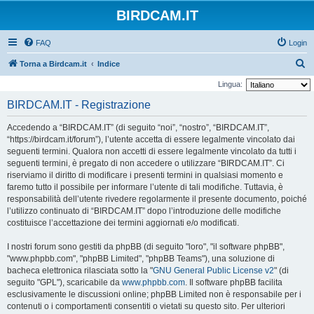
BIRDCAM.IT
FAQ
Login
C
Torna a Birdcam.it
Indice
e
Lingua:
r
BIRDCAM.IT - Registrazione
c
Accedendo a “BIRDCAM.IT” (di seguito “noi”, “nostro”, “BIRDCAM.IT”,
a
“https://birdcam.it/forum”), l’utente accetta di essere legalmente vincolato dai
seguenti termini. Qualora non accetti di essere legalmente vincolato da tutti i
seguenti termini, è pregato di non accedere o utilizzare “BIRDCAM.IT”. Ci
riserviamo il diritto di modificare i presenti termini in qualsiasi momento e
faremo tutto il possibile per informare l’utente di tali modifiche. Tuttavia, è
responsabilità dell’utente rivedere regolarmente il presente documento, poiché
l’utilizzo continuato di “BIRDCAM.IT” dopo l’introduzione delle modifiche
costituisce l’accettazione dei termini aggiornati e/o modificati.
I nostri forum sono gestiti da phpBB (di seguito "loro", "il software phpBB",
"www.phpbb.com", "phpBB Limited", "phpBB Teams"), una soluzione di
bacheca elettronica rilasciata sotto la "
GNU General Public License v2
" (di
seguito "GPL"), scaricabile da
www.phpbb.com
. Il software phpBB facilita
esclusivamente le discussioni online; phpBB Limited non è responsabile per i
contenuti o i comportamenti consentiti o vietati su questo sito. Per ulteriori