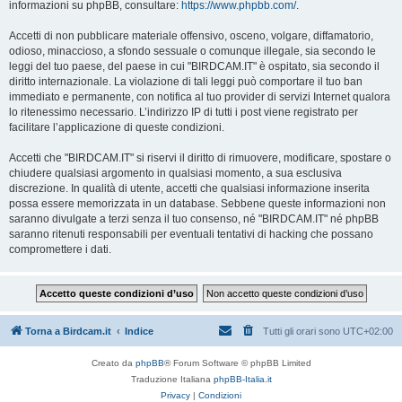
informazioni su phpBB, consultare:
https://www.phpbb.com/
.
Accetti di non pubblicare materiale offensivo, osceno, volgare, diffamatorio,
odioso, minaccioso, a sfondo sessuale o comunque illegale, sia secondo le
leggi del tuo paese, del paese in cui "BIRDCAM.IT" è ospitato, sia secondo il
diritto internazionale. La violazione di tali leggi può comportare il tuo ban
immediato e permanente, con notifica al tuo provider di servizi Internet qualora
lo ritenessimo necessario. L’indirizzo IP di tutti i post viene registrato per
facilitare l’applicazione di queste condizioni.
Accetti che "BIRDCAM.IT" si riservi il diritto di rimuovere, modificare, spostare o
chiudere qualsiasi argomento in qualsiasi momento, a sua esclusiva
discrezione. In qualità di utente, accetti che qualsiasi informazione inserita
possa essere memorizzata in un database. Sebbene queste informazioni non
saranno divulgate a terzi senza il tuo consenso, né "BIRDCAM.IT" né phpBB
saranno ritenuti responsabili per eventuali tentativi di hacking che possano
compromettere i dati.
Torna a Birdcam.it
Indice
Tutti gli orari sono
UTC+02:00
Creato da
phpBB
® Forum Software © phpBB Limited
Traduzione Italiana
phpBB-Italia.it
Privacy
|
Condizioni