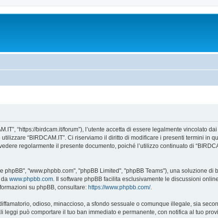
IT”, “https://birdcam.it/forum”), l’utente accetta di essere legalmente vincolato da
 utilizzare “BIRDCAM.IT”. Ci riserviamo il diritto di modificare i presenti termini in 
te rivedere regolarmente il presente documento, poiché l’utilizzo continuato di “BIRD
tware phpBB", "www.phpbb.com", "phpBB Limited", "phpBB Teams"), una soluzione di bac
e da
www.phpbb.com
. Il software phpBB facilita esclusivamente le discussioni onli
 informazioni su phpBB, consultare:
https://www.phpbb.com/
.
 diffamatorio, odioso, minaccioso, a sfondo sessuale o comunque illegale, sia seco
 tali leggi può comportare il tuo ban immediato e permanente, con notifica al tuo prov