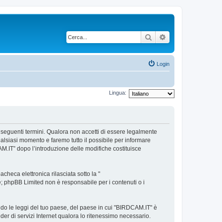
Cerca
Ricerca avanzata
Login
Lingua:
i seguenti termini. Qualora non accetti di essere legalmente
qualsiasi momento e faremo tutto il possibile per informare
CAM.IT” dopo l’introduzione delle modifiche costituisce
heca elettronica rilasciata sotto la "
ne; phpBB Limited non è responsabile per i contenuti o i
ndo le leggi del tuo paese, del paese in cui "BIRDCAM.IT" è
ider di servizi Internet qualora lo ritenessimo necessario.