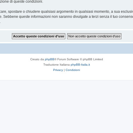
icazione di queste condizioni.
ficare, spostare o chiudere qualsiasi argomento in qualsiasi momento, a sua esclusiva
. Sebbene queste informazioni non saranno divulgate a terzi senza il tuo consens
.
Creato da
phpBB
® Forum Software © phpBB Limited
Traduzione Italiana
phpBB-Italia.it
Privacy
|
Condizioni