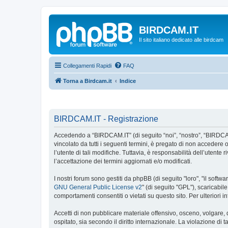
BIRDCAM.IT
Il sito italiano dedicato alle birdcam
Collegamenti Rapidi
FAQ
Torna a Birdcam.it
Indice
BIRDCAM.IT - Registrazione
Accedendo a “BIRDCAM.IT” (di seguito “noi”, “nostro”, “BIRDCAM.
vincolato da tutti i seguenti termini, è pregato di non accedere o
l’utente di tali modifiche. Tuttavia, è responsabilità dell’uten
l’accettazione dei termini aggiornati e/o modificati.
I nostri forum sono gestiti da phpBB (di seguito "loro", "il sof
GNU General Public License v2
" (di seguito "GPL"), scaricabil
comportamenti consentiti o vietati su questo sito. Per ulteriori
Accetti di non pubblicare materiale offensivo, osceno, volgare,
ospitato, sia secondo il diritto internazionale. La violazione di