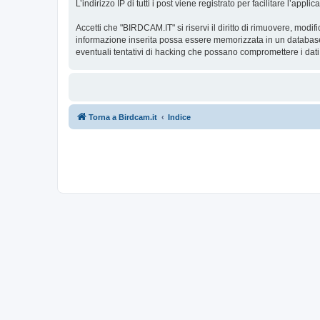
L’indirizzo IP di tutti i post viene registrato per facilitare l’appl
Accetti che "BIRDCAM.IT" si riservi il diritto di rimuovere, modi
informazione inserita possa essere memorizzata in un database
eventuali tentativi di hacking che possano compromettere i dati
Torna a Birdcam.it
Indice