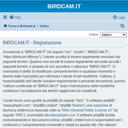
BIRDCAM.IT
FAQ
Login
C
Torna a Birdcam.it
Indice
e
Lingua:
r
BIRDCAM.IT - Registrazione
c
Accedendo a “BIRDCAM.IT” (di seguito “noi”, “nostro”, “BIRDCAM.IT”,
a
“https://birdcam.it/forum”), l’utente accetta di essere legalmente vincolato dai
seguenti termini. Qualora non accetti di essere legalmente vincolato da tutti i
seguenti termini, è pregato di non accedere o utilizzare “BIRDCAM.IT”. Ci
riserviamo il diritto di modificare i presenti termini in qualsiasi momento e
faremo tutto il possibile per informare l’utente di tali modifiche. Tuttavia, è
responsabilità dell’utente rivedere regolarmente il presente documento, poiché
l’utilizzo continuato di “BIRDCAM.IT” dopo l’introduzione delle modifiche
costituisce l’accettazione dei termini aggiornati e/o modificati.
I nostri forum sono gestiti da phpBB (di seguito "loro", "il software phpBB",
"www.phpbb.com", "phpBB Limited", "phpBB Teams"), una soluzione di
bacheca elettronica rilasciata sotto la "
GNU General Public License v2
" (di
seguito "GPL"), scaricabile da
www.phpbb.com
. Il software phpBB facilita
esclusivamente le discussioni online; phpBB Limited non è responsabile per i
contenuti o i comportamenti consentiti o vietati su questo sito. Per ulteriori