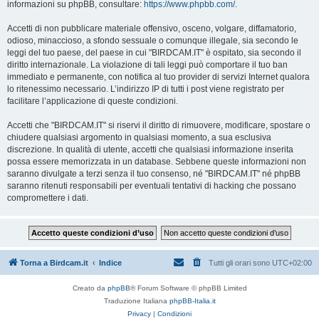
informazioni su phpBB, consultare:
https://www.phpbb.com/
.
Accetti di non pubblicare materiale offensivo, osceno, volgare, diffamatorio,
odioso, minaccioso, a sfondo sessuale o comunque illegale, sia secondo le
leggi del tuo paese, del paese in cui "BIRDCAM.IT" è ospitato, sia secondo il
diritto internazionale. La violazione di tali leggi può comportare il tuo ban
immediato e permanente, con notifica al tuo provider di servizi Internet qualora
lo ritenessimo necessario. L’indirizzo IP di tutti i post viene registrato per
facilitare l’applicazione di queste condizioni.
Accetti che "BIRDCAM.IT" si riservi il diritto di rimuovere, modificare, spostare o
chiudere qualsiasi argomento in qualsiasi momento, a sua esclusiva
discrezione. In qualità di utente, accetti che qualsiasi informazione inserita
possa essere memorizzata in un database. Sebbene queste informazioni non
saranno divulgate a terzi senza il tuo consenso, né "BIRDCAM.IT" né phpBB
saranno ritenuti responsabili per eventuali tentativi di hacking che possano
compromettere i dati.
Torna a Birdcam.it
Indice
Tutti gli orari sono
UTC+02:00
Creato da
phpBB
® Forum Software © phpBB Limited
Traduzione Italiana
phpBB-Italia.it
Privacy
|
Condizioni