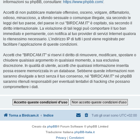
informazioni su phpBB, consultare:
https://www.phpbb.com/
.
Accetti di non pubblicare materiale offensivo, osceno, volgare, diffamatorio,
odioso, minaccioso, a sfondo sessuale o comunque illegale, sia secondo le
leggi del tuo paese, del paese in cui "BIRDCAM.IT" è ospitato, sia secondo il
diritto internazionale. La violazione di tali leggi può comportare il tuo ban
immediato e permanente, con notifica al tuo provider di servizi Internet qualora
lo ritenessimo necessario. L’indirizzo IP di tutti i post viene registrato per
facilitare l’applicazione di queste condizioni.
Accetti che "BIRDCAM.IT" si riservi il diritto di rimuovere, modificare, spostare o
chiudere qualsiasi argomento in qualsiasi momento, a sua esclusiva
discrezione. In qualità di utente, accetti che qualsiasi informazione inserita
possa essere memorizzata in un database. Sebbene queste informazioni non
saranno divulgate a terzi senza il tuo consenso, né "BIRDCAM.IT" né phpBB
saranno ritenuti responsabili per eventuali tentativi di hacking che possano
compromettere i dati.
Torna a Birdcam.it
Indice
Tutti gli orari sono
UTC+02:00
Creato da
phpBB
® Forum Software © phpBB Limited
Traduzione Italiana
phpBB-Italia.it
Privacy
|
Condizioni