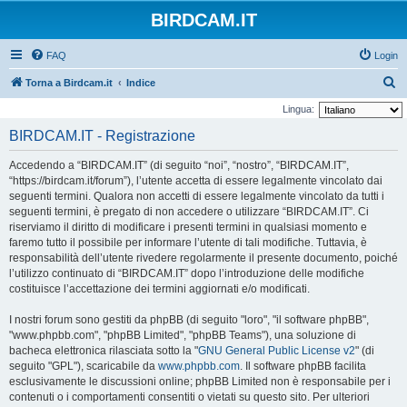
BIRDCAM.IT
FAQ
Login
C
Torna a Birdcam.it
Indice
e
Lingua:
r
BIRDCAM.IT - Registrazione
c
Accedendo a “BIRDCAM.IT” (di seguito “noi”, “nostro”, “BIRDCAM.IT”,
a
“https://birdcam.it/forum”), l’utente accetta di essere legalmente vincolato dai
seguenti termini. Qualora non accetti di essere legalmente vincolato da tutti i
seguenti termini, è pregato di non accedere o utilizzare “BIRDCAM.IT”. Ci
riserviamo il diritto di modificare i presenti termini in qualsiasi momento e
faremo tutto il possibile per informare l’utente di tali modifiche. Tuttavia, è
responsabilità dell’utente rivedere regolarmente il presente documento, poiché
l’utilizzo continuato di “BIRDCAM.IT” dopo l’introduzione delle modifiche
costituisce l’accettazione dei termini aggiornati e/o modificati.
I nostri forum sono gestiti da phpBB (di seguito "loro", "il software phpBB",
"www.phpbb.com", "phpBB Limited", "phpBB Teams"), una soluzione di
bacheca elettronica rilasciata sotto la "
GNU General Public License v2
" (di
seguito "GPL"), scaricabile da
www.phpbb.com
. Il software phpBB facilita
esclusivamente le discussioni online; phpBB Limited non è responsabile per i
contenuti o i comportamenti consentiti o vietati su questo sito. Per ulteriori