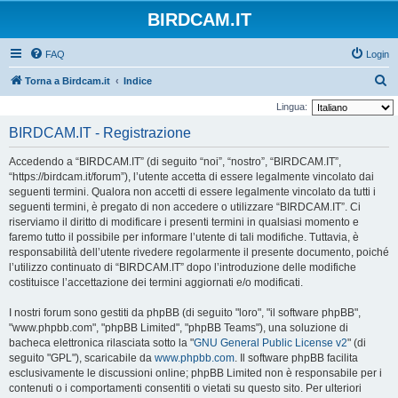
BIRDCAM.IT
FAQ
Login
C
Torna a Birdcam.it
Indice
e
Lingua:
r
BIRDCAM.IT - Registrazione
c
Accedendo a “BIRDCAM.IT” (di seguito “noi”, “nostro”, “BIRDCAM.IT”,
a
“https://birdcam.it/forum”), l’utente accetta di essere legalmente vincolato dai
seguenti termini. Qualora non accetti di essere legalmente vincolato da tutti i
seguenti termini, è pregato di non accedere o utilizzare “BIRDCAM.IT”. Ci
riserviamo il diritto di modificare i presenti termini in qualsiasi momento e
faremo tutto il possibile per informare l’utente di tali modifiche. Tuttavia, è
responsabilità dell’utente rivedere regolarmente il presente documento, poiché
l’utilizzo continuato di “BIRDCAM.IT” dopo l’introduzione delle modifiche
costituisce l’accettazione dei termini aggiornati e/o modificati.
I nostri forum sono gestiti da phpBB (di seguito "loro", "il software phpBB",
"www.phpbb.com", "phpBB Limited", "phpBB Teams"), una soluzione di
bacheca elettronica rilasciata sotto la "
GNU General Public License v2
" (di
seguito "GPL"), scaricabile da
www.phpbb.com
. Il software phpBB facilita
esclusivamente le discussioni online; phpBB Limited non è responsabile per i
contenuti o i comportamenti consentiti o vietati su questo sito. Per ulteriori