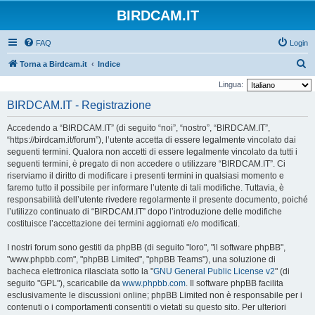
BIRDCAM.IT
FAQ
Login
C
Torna a Birdcam.it
Indice
e
Lingua:
r
BIRDCAM.IT - Registrazione
c
Accedendo a “BIRDCAM.IT” (di seguito “noi”, “nostro”, “BIRDCAM.IT”,
a
“https://birdcam.it/forum”), l’utente accetta di essere legalmente vincolato dai
seguenti termini. Qualora non accetti di essere legalmente vincolato da tutti i
seguenti termini, è pregato di non accedere o utilizzare “BIRDCAM.IT”. Ci
riserviamo il diritto di modificare i presenti termini in qualsiasi momento e
faremo tutto il possibile per informare l’utente di tali modifiche. Tuttavia, è
responsabilità dell’utente rivedere regolarmente il presente documento, poiché
l’utilizzo continuato di “BIRDCAM.IT” dopo l’introduzione delle modifiche
costituisce l’accettazione dei termini aggiornati e/o modificati.
I nostri forum sono gestiti da phpBB (di seguito "loro", "il software phpBB",
"www.phpbb.com", "phpBB Limited", "phpBB Teams"), una soluzione di
bacheca elettronica rilasciata sotto la "
GNU General Public License v2
" (di
seguito "GPL"), scaricabile da
www.phpbb.com
. Il software phpBB facilita
esclusivamente le discussioni online; phpBB Limited non è responsabile per i
contenuti o i comportamenti consentiti o vietati su questo sito. Per ulteriori