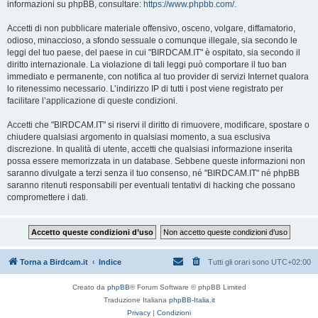
informazioni su phpBB, consultare:
https://www.phpbb.com/
.
Accetti di non pubblicare materiale offensivo, osceno, volgare, diffamatorio,
odioso, minaccioso, a sfondo sessuale o comunque illegale, sia secondo le
leggi del tuo paese, del paese in cui "BIRDCAM.IT" è ospitato, sia secondo il
diritto internazionale. La violazione di tali leggi può comportare il tuo ban
immediato e permanente, con notifica al tuo provider di servizi Internet qualora
lo ritenessimo necessario. L’indirizzo IP di tutti i post viene registrato per
facilitare l’applicazione di queste condizioni.
Accetti che "BIRDCAM.IT" si riservi il diritto di rimuovere, modificare, spostare o
chiudere qualsiasi argomento in qualsiasi momento, a sua esclusiva
discrezione. In qualità di utente, accetti che qualsiasi informazione inserita
possa essere memorizzata in un database. Sebbene queste informazioni non
saranno divulgate a terzi senza il tuo consenso, né "BIRDCAM.IT" né phpBB
saranno ritenuti responsabili per eventuali tentativi di hacking che possano
compromettere i dati.
Torna a Birdcam.it
Indice
Tutti gli orari sono
UTC+02:00
Creato da
phpBB
® Forum Software © phpBB Limited
Traduzione Italiana
phpBB-Italia.it
Privacy
|
Condizioni