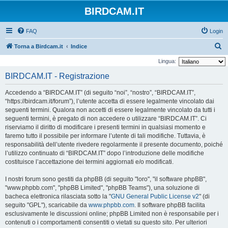
BIRDCAM.IT
FAQ
Login
C
Torna a Birdcam.it
Indice
e
Lingua:
r
BIRDCAM.IT - Registrazione
c
Accedendo a “BIRDCAM.IT” (di seguito “noi”, “nostro”, “BIRDCAM.IT”,
a
“https://birdcam.it/forum”), l’utente accetta di essere legalmente vincolato dai
seguenti termini. Qualora non accetti di essere legalmente vincolato da tutti i
seguenti termini, è pregato di non accedere o utilizzare “BIRDCAM.IT”. Ci
riserviamo il diritto di modificare i presenti termini in qualsiasi momento e
faremo tutto il possibile per informare l’utente di tali modifiche. Tuttavia, è
responsabilità dell’utente rivedere regolarmente il presente documento, poiché
l’utilizzo continuato di “BIRDCAM.IT” dopo l’introduzione delle modifiche
costituisce l’accettazione dei termini aggiornati e/o modificati.
I nostri forum sono gestiti da phpBB (di seguito "loro", "il software phpBB",
"www.phpbb.com", "phpBB Limited", "phpBB Teams"), una soluzione di
bacheca elettronica rilasciata sotto la "
GNU General Public License v2
" (di
seguito "GPL"), scaricabile da
www.phpbb.com
. Il software phpBB facilita
esclusivamente le discussioni online; phpBB Limited non è responsabile per i
contenuti o i comportamenti consentiti o vietati su questo sito. Per ulteriori