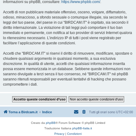
informazioni su phpBB, consultare:
https://www.phpbb.com/
.
Accetti di non pubblicare materiale offensivo, osceno, volgare, diffamatorio,
odioso, minaccioso, a sfondo sessuale o comunque illegale, sia secondo le
leggi del tuo paese, del paese in cui "BIRDCAM.IT" è ospitato, sia secondo il
diritto internazionale. La violazione di tali leggi può comportare il tuo ban
immediato e permanente, con notifica al tuo provider di servizi Internet qualora
lo ritenessimo necessario. L’indirizzo IP di tutti i post viene registrato per
facilitare l’applicazione di queste condizioni.
Accetti che "BIRDCAM.IT" si riservi il diritto di rimuovere, modificare, spostare o
chiudere qualsiasi argomento in qualsiasi momento, a sua esclusiva
discrezione. In qualità di utente, accetti che qualsiasi informazione inserita
possa essere memorizzata in un database. Sebbene queste informazioni non
saranno divulgate a terzi senza il tuo consenso, né "BIRDCAM.IT" né phpBB
saranno ritenuti responsabili per eventuali tentativi di hacking che possano
compromettere i dati.
Torna a Birdcam.it
Indice
Tutti gli orari sono
UTC+02:00
Creato da
phpBB
® Forum Software © phpBB Limited
Traduzione Italiana
phpBB-Italia.it
Privacy
|
Condizioni