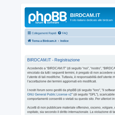
BIRDCAM.IT
Il sito italiano dedicato alle birdcam
Collegamenti Rapidi
FAQ
Torna a Birdcam.it
Indice
BIRDCAM.IT - Registrazione
Accedendo a “BIRDCAM.IT” (di seguito “noi”, “nostro”, “BIRDCAM.
vincolato da tutti i seguenti termini, è pregato di non accedere o
l’utente di tali modifiche. Tuttavia, è responsabilità dell’uten
l’accettazione dei termini aggiornati e/o modificati.
I nostri forum sono gestiti da phpBB (di seguito "loro", "il sof
GNU General Public License v2
" (di seguito "GPL"), scaricabil
comportamenti consentiti o vietati su questo sito. Per ulteriori
Accetti di non pubblicare materiale offensivo, osceno, volgare,
ospitato, sia secondo il diritto internazionale. La violazione di