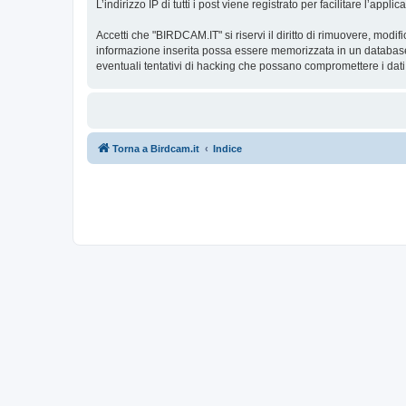
L’indirizzo IP di tutti i post viene registrato per facilitare l’appl
Accetti che "BIRDCAM.IT" si riservi il diritto di rimuovere, modi
informazione inserita possa essere memorizzata in un database
eventuali tentativi di hacking che possano compromettere i dati
Torna a Birdcam.it
Indice