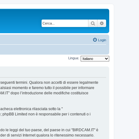
Cerca
Ricerca avanzata
Login
Lingua:
i seguenti termini. Qualora non accetti di essere legalmente
qualsiasi momento e faremo tutto il possibile per informare
CAM.IT” dopo l’introduzione delle modifiche costituisce
heca elettronica rilasciata sotto la "
ne; phpBB Limited non è responsabile per i contenuti o i
ndo le leggi del tuo paese, del paese in cui "BIRDCAM.IT" è
ider di servizi Internet qualora lo ritenessimo necessario.