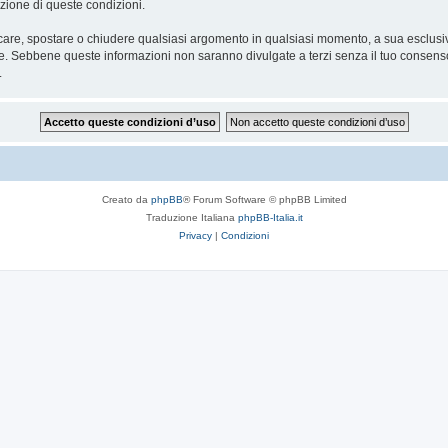
icazione di queste condizioni.
ficare, spostare o chiudere qualsiasi argomento in qualsiasi momento, a sua esclusiva
. Sebbene queste informazioni non saranno divulgate a terzi senza il tuo consens
.
Creato da
phpBB
® Forum Software © phpBB Limited
Traduzione Italiana
phpBB-Italia.it
Privacy
|
Condizioni