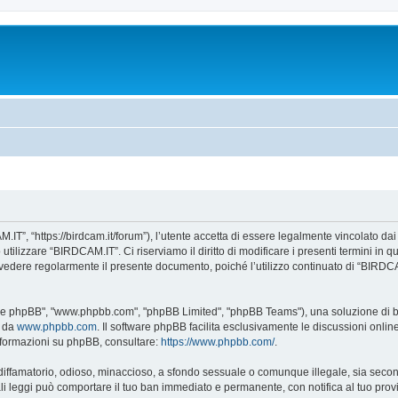
IT”, “https://birdcam.it/forum”), l’utente accetta di essere legalmente vincolato da
 utilizzare “BIRDCAM.IT”. Ci riserviamo il diritto di modificare i presenti termini in 
te rivedere regolarmente il presente documento, poiché l’utilizzo continuato di “BIRD
tware phpBB", "www.phpbb.com", "phpBB Limited", "phpBB Teams"), una soluzione di bac
e da
www.phpbb.com
. Il software phpBB facilita esclusivamente le discussioni onli
 informazioni su phpBB, consultare:
https://www.phpbb.com/
.
 diffamatorio, odioso, minaccioso, a sfondo sessuale o comunque illegale, sia seco
 tali leggi può comportare il tuo ban immediato e permanente, con notifica al tuo prov