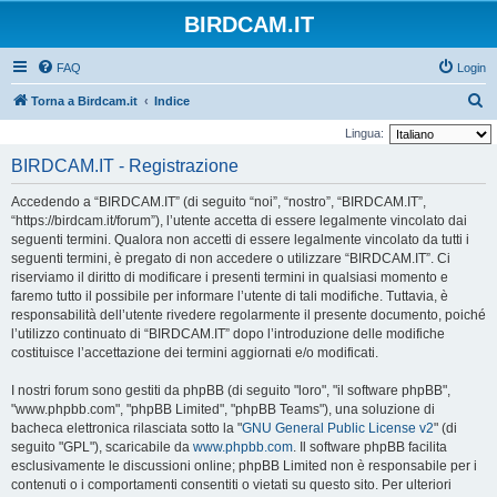
BIRDCAM.IT
FAQ
Login
C
Torna a Birdcam.it
Indice
e
Lingua:
r
BIRDCAM.IT - Registrazione
c
Accedendo a “BIRDCAM.IT” (di seguito “noi”, “nostro”, “BIRDCAM.IT”,
a
“https://birdcam.it/forum”), l’utente accetta di essere legalmente vincolato dai
seguenti termini. Qualora non accetti di essere legalmente vincolato da tutti i
seguenti termini, è pregato di non accedere o utilizzare “BIRDCAM.IT”. Ci
riserviamo il diritto di modificare i presenti termini in qualsiasi momento e
faremo tutto il possibile per informare l’utente di tali modifiche. Tuttavia, è
responsabilità dell’utente rivedere regolarmente il presente documento, poiché
l’utilizzo continuato di “BIRDCAM.IT” dopo l’introduzione delle modifiche
costituisce l’accettazione dei termini aggiornati e/o modificati.
I nostri forum sono gestiti da phpBB (di seguito "loro", "il software phpBB",
"www.phpbb.com", "phpBB Limited", "phpBB Teams"), una soluzione di
bacheca elettronica rilasciata sotto la "
GNU General Public License v2
" (di
seguito "GPL"), scaricabile da
www.phpbb.com
. Il software phpBB facilita
esclusivamente le discussioni online; phpBB Limited non è responsabile per i
contenuti o i comportamenti consentiti o vietati su questo sito. Per ulteriori