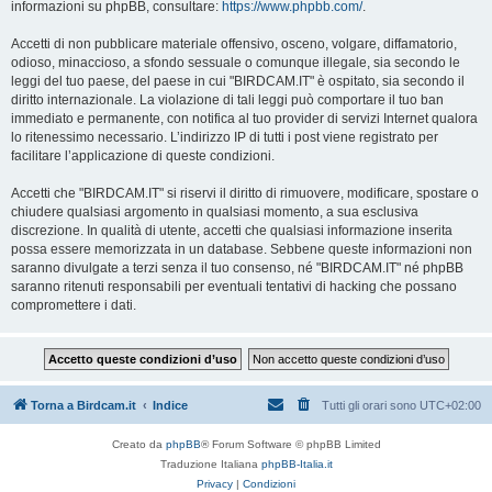
informazioni su phpBB, consultare:
https://www.phpbb.com/
.
Accetti di non pubblicare materiale offensivo, osceno, volgare, diffamatorio,
odioso, minaccioso, a sfondo sessuale o comunque illegale, sia secondo le
leggi del tuo paese, del paese in cui "BIRDCAM.IT" è ospitato, sia secondo il
diritto internazionale. La violazione di tali leggi può comportare il tuo ban
immediato e permanente, con notifica al tuo provider di servizi Internet qualora
lo ritenessimo necessario. L’indirizzo IP di tutti i post viene registrato per
facilitare l’applicazione di queste condizioni.
Accetti che "BIRDCAM.IT" si riservi il diritto di rimuovere, modificare, spostare o
chiudere qualsiasi argomento in qualsiasi momento, a sua esclusiva
discrezione. In qualità di utente, accetti che qualsiasi informazione inserita
possa essere memorizzata in un database. Sebbene queste informazioni non
saranno divulgate a terzi senza il tuo consenso, né "BIRDCAM.IT" né phpBB
saranno ritenuti responsabili per eventuali tentativi di hacking che possano
compromettere i dati.
Torna a Birdcam.it
Indice
Tutti gli orari sono
UTC+02:00
Creato da
phpBB
® Forum Software © phpBB Limited
Traduzione Italiana
phpBB-Italia.it
Privacy
|
Condizioni