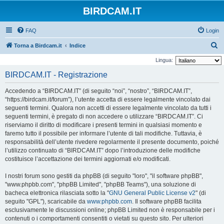
BIRDCAM.IT
FAQ
Login
C
Torna a Birdcam.it
Indice
e
Lingua:
r
BIRDCAM.IT - Registrazione
c
Accedendo a “BIRDCAM.IT” (di seguito “noi”, “nostro”, “BIRDCAM.IT”,
a
“https://birdcam.it/forum”), l’utente accetta di essere legalmente vincolato dai
seguenti termini. Qualora non accetti di essere legalmente vincolato da tutti i
seguenti termini, è pregato di non accedere o utilizzare “BIRDCAM.IT”. Ci
riserviamo il diritto di modificare i presenti termini in qualsiasi momento e
faremo tutto il possibile per informare l’utente di tali modifiche. Tuttavia, è
responsabilità dell’utente rivedere regolarmente il presente documento, poiché
l’utilizzo continuato di “BIRDCAM.IT” dopo l’introduzione delle modifiche
costituisce l’accettazione dei termini aggiornati e/o modificati.
I nostri forum sono gestiti da phpBB (di seguito "loro", "il software phpBB",
"www.phpbb.com", "phpBB Limited", "phpBB Teams"), una soluzione di
bacheca elettronica rilasciata sotto la "
GNU General Public License v2
" (di
seguito "GPL"), scaricabile da
www.phpbb.com
. Il software phpBB facilita
esclusivamente le discussioni online; phpBB Limited non è responsabile per i
contenuti o i comportamenti consentiti o vietati su questo sito. Per ulteriori