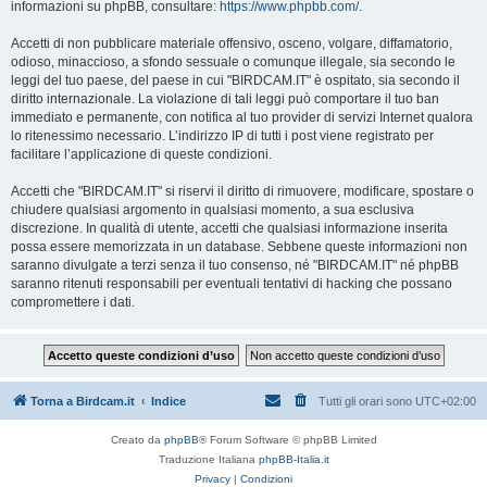
informazioni su phpBB, consultare:
https://www.phpbb.com/
.
Accetti di non pubblicare materiale offensivo, osceno, volgare, diffamatorio,
odioso, minaccioso, a sfondo sessuale o comunque illegale, sia secondo le
leggi del tuo paese, del paese in cui "BIRDCAM.IT" è ospitato, sia secondo il
diritto internazionale. La violazione di tali leggi può comportare il tuo ban
immediato e permanente, con notifica al tuo provider di servizi Internet qualora
lo ritenessimo necessario. L’indirizzo IP di tutti i post viene registrato per
facilitare l’applicazione di queste condizioni.
Accetti che "BIRDCAM.IT" si riservi il diritto di rimuovere, modificare, spostare o
chiudere qualsiasi argomento in qualsiasi momento, a sua esclusiva
discrezione. In qualità di utente, accetti che qualsiasi informazione inserita
possa essere memorizzata in un database. Sebbene queste informazioni non
saranno divulgate a terzi senza il tuo consenso, né "BIRDCAM.IT" né phpBB
saranno ritenuti responsabili per eventuali tentativi di hacking che possano
compromettere i dati.
Torna a Birdcam.it
Indice
Tutti gli orari sono
UTC+02:00
Creato da
phpBB
® Forum Software © phpBB Limited
Traduzione Italiana
phpBB-Italia.it
Privacy
|
Condizioni