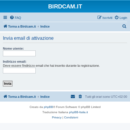
BIRDCAM.IT
FAQ
Iscriviti
Login
C
Torna a Birdcam.it
Indice
e
Invia email di attivazione
r
c
Nome utente:
a
Indirizzo email:
Deve essere l’indirizzo email che hai inserito durante la registrazione.
Torna a Birdcam.it
Indice
Tutti gli orari sono
UTC+02:00
Creato da
phpBB
® Forum Software © phpBB Limited
Traduzione Italiana
phpBB-Italia.it
Privacy
|
Condizioni