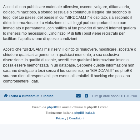
Accetti di non pubblicare materiale offensivo, osceno, volgare, diffamatorio,
odioso, minaccioso, a sfondo sessuale o comunque illegale, sia secondo le
leggi del tuo paese, del paese in cui "BIRDCAM.IT" è ospitato, sia secondo il
diritto internazionale. La violazione di tali leggi può comportare il tuo ban
immediato e permanente, con notifica al tuo provider di servizi Internet qualora
lo ritenessimo necessario. L’indirizzo IP di tutti i post viene registrato per
facilitare l’applicazione di queste condizioni.
Accetti che "BIRDCAM.IT" si riservi il diritto di rimuovere, modificare, spostare o
chiudere qualsiasi argomento in qualsiasi momento, a sua esclusiva
discrezione. In qualità di utente, accetti che qualsiasi informazione inserita
possa essere memorizzata in un database. Sebbene queste informazioni non
saranno divulgate a terzi senza il tuo consenso, né "BIRDCAM.IT" né phpBB
saranno ritenuti responsabili per eventuali tentativi di hacking che possano
compromettere i dati.
Torna a Birdcam.it
Indice
Tutti gli orari sono
UTC+02:00
Creato da
phpBB
® Forum Software © phpBB Limited
Traduzione Italiana
phpBB-Italia.it
Privacy
|
Condizioni