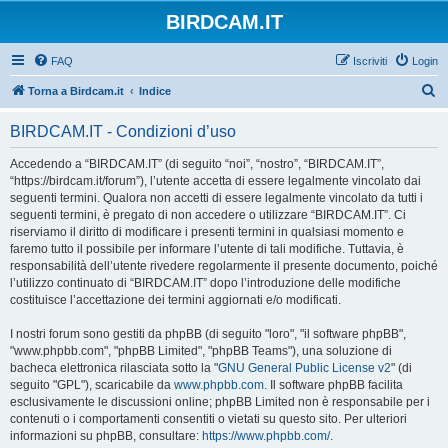
BIRDCAM.IT
FAQ
Iscriviti
Login
C
Torna a Birdcam.it
Indice
e
BIRDCAM.IT - Condizioni d’uso
r
c
Accedendo a “BIRDCAM.IT” (di seguito “noi”, “nostro”, “BIRDCAM.IT”,
“https://birdcam.it/forum”), l’utente accetta di essere legalmente vincolato dai
a
seguenti termini. Qualora non accetti di essere legalmente vincolato da tutti i
seguenti termini, è pregato di non accedere o utilizzare “BIRDCAM.IT”. Ci
riserviamo il diritto di modificare i presenti termini in qualsiasi momento e
faremo tutto il possibile per informare l’utente di tali modifiche. Tuttavia, è
responsabilità dell’utente rivedere regolarmente il presente documento, poiché
l’utilizzo continuato di “BIRDCAM.IT” dopo l’introduzione delle modifiche
costituisce l’accettazione dei termini aggiornati e/o modificati.
I nostri forum sono gestiti da phpBB (di seguito "loro", "il software phpBB",
"www.phpbb.com", "phpBB Limited", "phpBB Teams"), una soluzione di
bacheca elettronica rilasciata sotto la "
GNU General Public License v2
" (di
seguito "GPL"), scaricabile da
www.phpbb.com
. Il software phpBB facilita
esclusivamente le discussioni online; phpBB Limited non è responsabile per i
contenuti o i comportamenti consentiti o vietati su questo sito. Per ulteriori
informazioni su phpBB, consultare:
https://www.phpbb.com/
.