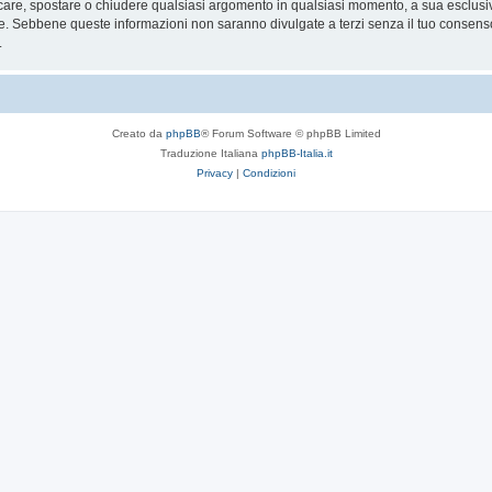
ficare, spostare o chiudere qualsiasi argomento in qualsiasi momento, a sua esclusiva
. Sebbene queste informazioni non saranno divulgate a terzi senza il tuo consens
.
Creato da
phpBB
® Forum Software © phpBB Limited
Traduzione Italiana
phpBB-Italia.it
Privacy
|
Condizioni