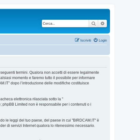
Cerca
Ricerca avanzata
Iscriviti
Login
i seguenti termini. Qualora non accetti di essere legalmente
qualsiasi momento e faremo tutto il possibile per informare
CAM.IT” dopo l’introduzione delle modifiche costituisce
heca elettronica rilasciata sotto la "
ne; phpBB Limited non è responsabile per i contenuti o i
ndo le leggi del tuo paese, del paese in cui "BIRDCAM.IT" è
ider di servizi Internet qualora lo ritenessimo necessario.