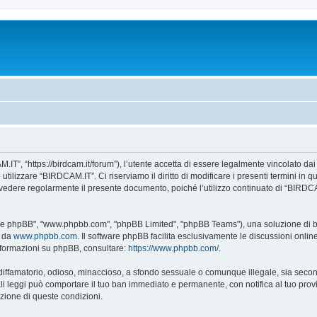
IT”, “https://birdcam.it/forum”), l’utente accetta di essere legalmente vincolato da
 utilizzare “BIRDCAM.IT”. Ci riserviamo il diritto di modificare i presenti termini in 
te rivedere regolarmente il presente documento, poiché l’utilizzo continuato di “BIRD
tware phpBB", "www.phpbb.com", "phpBB Limited", "phpBB Teams"), una soluzione di bac
e da
www.phpbb.com
. Il software phpBB facilita esclusivamente le discussioni onli
 informazioni su phpBB, consultare:
https://www.phpbb.com/
.
 diffamatorio, odioso, minaccioso, a sfondo sessuale o comunque illegale, sia seco
 tali leggi può comportare il tuo ban immediato e permanente, con notifica al tuo prov
icazione di queste condizioni.