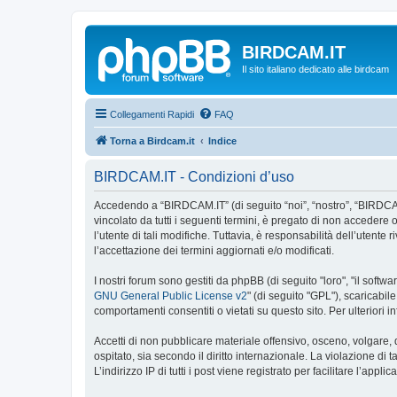
BIRDCAM.IT
Il sito italiano dedicato alle birdcam
Collegamenti Rapidi
FAQ
Torna a Birdcam.it
Indice
BIRDCAM.IT - Condizioni d’uso
Accedendo a “BIRDCAM.IT” (di seguito “noi”, “nostro”, “BIRDCAM.
vincolato da tutti i seguenti termini, è pregato di non accedere o
l’utente di tali modifiche. Tuttavia, è responsabilità dell’uten
l’accettazione dei termini aggiornati e/o modificati.
I nostri forum sono gestiti da phpBB (di seguito "loro", "il sof
GNU General Public License v2
" (di seguito "GPL"), scaricabil
comportamenti consentiti o vietati su questo sito. Per ulteriori
Accetti di non pubblicare materiale offensivo, osceno, volgare,
ospitato, sia secondo il diritto internazionale. La violazione di
L’indirizzo IP di tutti i post viene registrato per facilitare l’appl