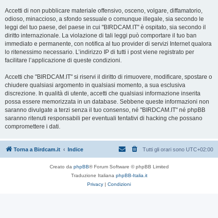
Accetti di non pubblicare materiale offensivo, osceno, volgare, diffamatorio,
odioso, minaccioso, a sfondo sessuale o comunque illegale, sia secondo le
leggi del tuo paese, del paese in cui "BIRDCAM.IT" è ospitato, sia secondo il
diritto internazionale. La violazione di tali leggi può comportare il tuo ban
immediato e permanente, con notifica al tuo provider di servizi Internet qualora
lo ritenessimo necessario. L’indirizzo IP di tutti i post viene registrato per
facilitare l’applicazione di queste condizioni.
Accetti che "BIRDCAM.IT" si riservi il diritto di rimuovere, modificare, spostare o
chiudere qualsiasi argomento in qualsiasi momento, a sua esclusiva
discrezione. In qualità di utente, accetti che qualsiasi informazione inserita
possa essere memorizzata in un database. Sebbene queste informazioni non
saranno divulgate a terzi senza il tuo consenso, né "BIRDCAM.IT" né phpBB
saranno ritenuti responsabili per eventuali tentativi di hacking che possano
compromettere i dati.
Torna a Birdcam.it
Indice
Tutti gli orari sono
UTC+02:00
Creato da
phpBB
® Forum Software © phpBB Limited
Traduzione Italiana
phpBB-Italia.it
Privacy
|
Condizioni