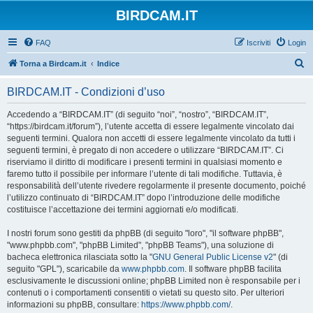
BIRDCAM.IT
FAQ
Iscriviti
Login
C
Torna a Birdcam.it
Indice
e
BIRDCAM.IT - Condizioni d’uso
r
c
Accedendo a “BIRDCAM.IT” (di seguito “noi”, “nostro”, “BIRDCAM.IT”,
“https://birdcam.it/forum”), l’utente accetta di essere legalmente vincolato dai
a
seguenti termini. Qualora non accetti di essere legalmente vincolato da tutti i
seguenti termini, è pregato di non accedere o utilizzare “BIRDCAM.IT”. Ci
riserviamo il diritto di modificare i presenti termini in qualsiasi momento e
faremo tutto il possibile per informare l’utente di tali modifiche. Tuttavia, è
responsabilità dell’utente rivedere regolarmente il presente documento, poiché
l’utilizzo continuato di “BIRDCAM.IT” dopo l’introduzione delle modifiche
costituisce l’accettazione dei termini aggiornati e/o modificati.
I nostri forum sono gestiti da phpBB (di seguito "loro", "il software phpBB",
"www.phpbb.com", "phpBB Limited", "phpBB Teams"), una soluzione di
bacheca elettronica rilasciata sotto la "
GNU General Public License v2
" (di
seguito "GPL"), scaricabile da
www.phpbb.com
. Il software phpBB facilita
esclusivamente le discussioni online; phpBB Limited non è responsabile per i
contenuti o i comportamenti consentiti o vietati su questo sito. Per ulteriori
informazioni su phpBB, consultare:
https://www.phpbb.com/
.