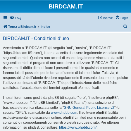
BIRDCAM.IT
FAQ
Iscriviti
Login
C
Torna a Birdcam.it
Indice
e
BIRDCAM.IT - Condizioni d’uso
r
c
Accedendo a “BIRDCAM.IT” (di seguito “noi”, “nostro”, “BIRDCAM.IT”,
“https://birdcam.it/forum”), l’utente accetta di essere legalmente vincolato dai
a
seguenti termini. Qualora non accetti di essere legalmente vincolato da tutti i
seguenti termini, è pregato di non accedere o utilizzare “BIRDCAM.IT”. Ci
riserviamo il diritto di modificare i presenti termini in qualsiasi momento e
faremo tutto il possibile per informare l’utente di tali modifiche. Tuttavia, è
responsabilità dell’utente rivedere regolarmente il presente documento, poiché
l’utilizzo continuato di “BIRDCAM.IT” dopo l’introduzione delle modifiche
costituisce l’accettazione dei termini aggiornati e/o modificati.
I nostri forum sono gestiti da phpBB (di seguito "loro", "il software phpBB",
"www.phpbb.com", "phpBB Limited", "phpBB Teams"), una soluzione di
bacheca elettronica rilasciata sotto la "
GNU General Public License v2
" (di
seguito "GPL"), scaricabile da
www.phpbb.com
. Il software phpBB facilita
esclusivamente le discussioni online; phpBB Limited non è responsabile per i
contenuti o i comportamenti consentiti o vietati su questo sito. Per ulteriori
informazioni su phpBB, consultare:
https://www.phpbb.com/
.