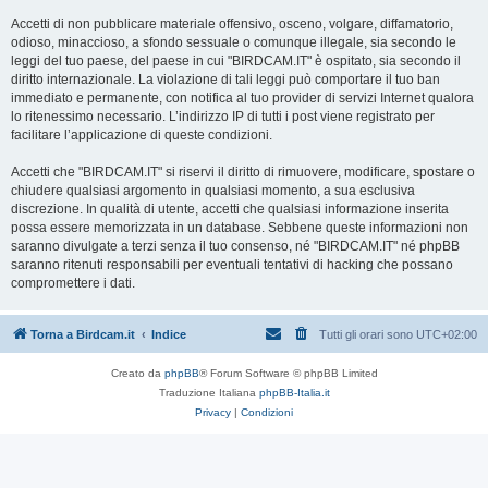
Accetti di non pubblicare materiale offensivo, osceno, volgare, diffamatorio,
odioso, minaccioso, a sfondo sessuale o comunque illegale, sia secondo le
leggi del tuo paese, del paese in cui "BIRDCAM.IT" è ospitato, sia secondo il
diritto internazionale. La violazione di tali leggi può comportare il tuo ban
immediato e permanente, con notifica al tuo provider di servizi Internet qualora
lo ritenessimo necessario. L’indirizzo IP di tutti i post viene registrato per
facilitare l’applicazione di queste condizioni.
Accetti che "BIRDCAM.IT" si riservi il diritto di rimuovere, modificare, spostare o
chiudere qualsiasi argomento in qualsiasi momento, a sua esclusiva
discrezione. In qualità di utente, accetti che qualsiasi informazione inserita
possa essere memorizzata in un database. Sebbene queste informazioni non
saranno divulgate a terzi senza il tuo consenso, né "BIRDCAM.IT" né phpBB
saranno ritenuti responsabili per eventuali tentativi di hacking che possano
compromettere i dati.
Torna a Birdcam.it
Indice
Tutti gli orari sono
UTC+02:00
Creato da
phpBB
® Forum Software © phpBB Limited
Traduzione Italiana
phpBB-Italia.it
Privacy
|
Condizioni