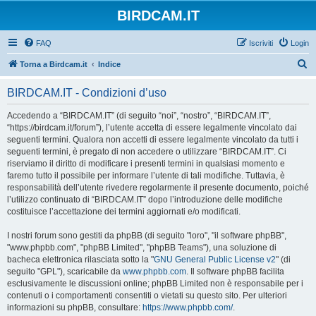
BIRDCAM.IT
FAQ
Iscriviti
Login
C
Torna a Birdcam.it
Indice
e
BIRDCAM.IT - Condizioni d’uso
r
c
Accedendo a “BIRDCAM.IT” (di seguito “noi”, “nostro”, “BIRDCAM.IT”,
“https://birdcam.it/forum”), l’utente accetta di essere legalmente vincolato dai
a
seguenti termini. Qualora non accetti di essere legalmente vincolato da tutti i
seguenti termini, è pregato di non accedere o utilizzare “BIRDCAM.IT”. Ci
riserviamo il diritto di modificare i presenti termini in qualsiasi momento e
faremo tutto il possibile per informare l’utente di tali modifiche. Tuttavia, è
responsabilità dell’utente rivedere regolarmente il presente documento, poiché
l’utilizzo continuato di “BIRDCAM.IT” dopo l’introduzione delle modifiche
costituisce l’accettazione dei termini aggiornati e/o modificati.
I nostri forum sono gestiti da phpBB (di seguito "loro", "il software phpBB",
"www.phpbb.com", "phpBB Limited", "phpBB Teams"), una soluzione di
bacheca elettronica rilasciata sotto la "
GNU General Public License v2
" (di
seguito "GPL"), scaricabile da
www.phpbb.com
. Il software phpBB facilita
esclusivamente le discussioni online; phpBB Limited non è responsabile per i
contenuti o i comportamenti consentiti o vietati su questo sito. Per ulteriori
informazioni su phpBB, consultare:
https://www.phpbb.com/
.