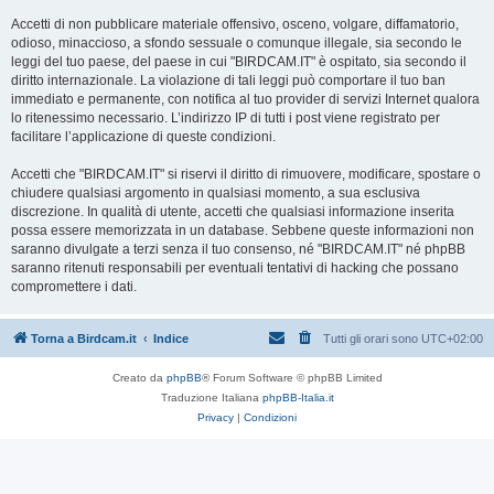
Accetti di non pubblicare materiale offensivo, osceno, volgare, diffamatorio,
odioso, minaccioso, a sfondo sessuale o comunque illegale, sia secondo le
leggi del tuo paese, del paese in cui "BIRDCAM.IT" è ospitato, sia secondo il
diritto internazionale. La violazione di tali leggi può comportare il tuo ban
immediato e permanente, con notifica al tuo provider di servizi Internet qualora
lo ritenessimo necessario. L’indirizzo IP di tutti i post viene registrato per
facilitare l’applicazione di queste condizioni.
Accetti che "BIRDCAM.IT" si riservi il diritto di rimuovere, modificare, spostare o
chiudere qualsiasi argomento in qualsiasi momento, a sua esclusiva
discrezione. In qualità di utente, accetti che qualsiasi informazione inserita
possa essere memorizzata in un database. Sebbene queste informazioni non
saranno divulgate a terzi senza il tuo consenso, né "BIRDCAM.IT" né phpBB
saranno ritenuti responsabili per eventuali tentativi di hacking che possano
compromettere i dati.
Torna a Birdcam.it
Indice
Tutti gli orari sono
UTC+02:00
Creato da
phpBB
® Forum Software © phpBB Limited
Traduzione Italiana
phpBB-Italia.it
Privacy
|
Condizioni