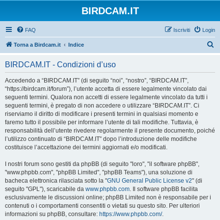
BIRDCAM.IT
FAQ
Iscriviti
Login
C
Torna a Birdcam.it
Indice
e
BIRDCAM.IT - Condizioni d’uso
r
c
Accedendo a “BIRDCAM.IT” (di seguito “noi”, “nostro”, “BIRDCAM.IT”,
“https://birdcam.it/forum”), l’utente accetta di essere legalmente vincolato dai
a
seguenti termini. Qualora non accetti di essere legalmente vincolato da tutti i
seguenti termini, è pregato di non accedere o utilizzare “BIRDCAM.IT”. Ci
riserviamo il diritto di modificare i presenti termini in qualsiasi momento e
faremo tutto il possibile per informare l’utente di tali modifiche. Tuttavia, è
responsabilità dell’utente rivedere regolarmente il presente documento, poiché
l’utilizzo continuato di “BIRDCAM.IT” dopo l’introduzione delle modifiche
costituisce l’accettazione dei termini aggiornati e/o modificati.
I nostri forum sono gestiti da phpBB (di seguito "loro", "il software phpBB",
"www.phpbb.com", "phpBB Limited", "phpBB Teams"), una soluzione di
bacheca elettronica rilasciata sotto la "
GNU General Public License v2
" (di
seguito "GPL"), scaricabile da
www.phpbb.com
. Il software phpBB facilita
esclusivamente le discussioni online; phpBB Limited non è responsabile per i
contenuti o i comportamenti consentiti o vietati su questo sito. Per ulteriori
informazioni su phpBB, consultare:
https://www.phpbb.com/
.