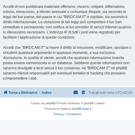
Accetti di non pubblicare materiale offensivo, osceno, volgare, diffamatorio,
odioso, minaccioso, a sfondo sessuale o comunque illegale, sia secondo le
leggi del tuo paese, del paese in cui "BIRDCAM.IT" è ospitato, sia secondo il
diritto internazionale. La violazione di tali leggi può comportare il tuo ban
immediato e permanente, con notifica al tuo provider di servizi Internet qualora
lo ritenessimo necessario. L’indirizzo IP di tutti i post viene registrato per
facilitare l’applicazione di queste condizioni.
Accetti che "BIRDCAM.IT" si riservi il diritto di rimuovere, modificare, spostare o
chiudere qualsiasi argomento in qualsiasi momento, a sua esclusiva
discrezione. In qualità di utente, accetti che qualsiasi informazione inserita
possa essere memorizzata in un database. Sebbene queste informazioni non
saranno divulgate a terzi senza il tuo consenso, né "BIRDCAM.IT" né phpBB
saranno ritenuti responsabili per eventuali tentativi di hacking che possano
compromettere i dati.
Torna a Birdcam.it
Indice
Tutti gli orari sono
UTC+02:00
Creato da
phpBB
® Forum Software © phpBB Limited
Traduzione Italiana
phpBB-Italia.it
Privacy
|
Condizioni