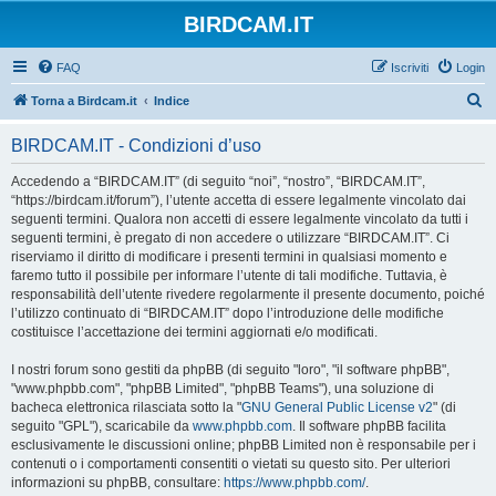
BIRDCAM.IT
FAQ
Iscriviti
Login
C
Torna a Birdcam.it
Indice
e
BIRDCAM.IT - Condizioni d’uso
r
c
Accedendo a “BIRDCAM.IT” (di seguito “noi”, “nostro”, “BIRDCAM.IT”,
“https://birdcam.it/forum”), l’utente accetta di essere legalmente vincolato dai
a
seguenti termini. Qualora non accetti di essere legalmente vincolato da tutti i
seguenti termini, è pregato di non accedere o utilizzare “BIRDCAM.IT”. Ci
riserviamo il diritto di modificare i presenti termini in qualsiasi momento e
faremo tutto il possibile per informare l’utente di tali modifiche. Tuttavia, è
responsabilità dell’utente rivedere regolarmente il presente documento, poiché
l’utilizzo continuato di “BIRDCAM.IT” dopo l’introduzione delle modifiche
costituisce l’accettazione dei termini aggiornati e/o modificati.
I nostri forum sono gestiti da phpBB (di seguito "loro", "il software phpBB",
"www.phpbb.com", "phpBB Limited", "phpBB Teams"), una soluzione di
bacheca elettronica rilasciata sotto la "
GNU General Public License v2
" (di
seguito "GPL"), scaricabile da
www.phpbb.com
. Il software phpBB facilita
esclusivamente le discussioni online; phpBB Limited non è responsabile per i
contenuti o i comportamenti consentiti o vietati su questo sito. Per ulteriori
informazioni su phpBB, consultare:
https://www.phpbb.com/
.