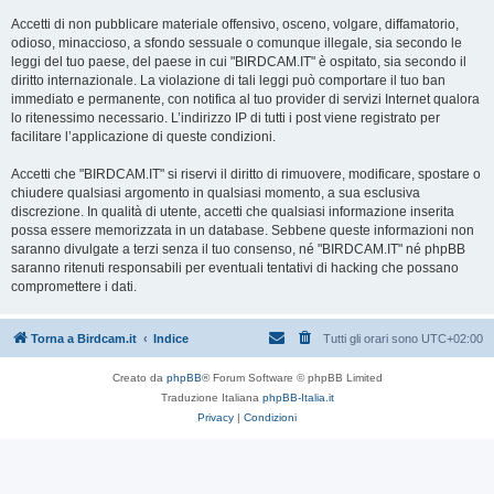
Accetti di non pubblicare materiale offensivo, osceno, volgare, diffamatorio,
odioso, minaccioso, a sfondo sessuale o comunque illegale, sia secondo le
leggi del tuo paese, del paese in cui "BIRDCAM.IT" è ospitato, sia secondo il
diritto internazionale. La violazione di tali leggi può comportare il tuo ban
immediato e permanente, con notifica al tuo provider di servizi Internet qualora
lo ritenessimo necessario. L’indirizzo IP di tutti i post viene registrato per
facilitare l’applicazione di queste condizioni.
Accetti che "BIRDCAM.IT" si riservi il diritto di rimuovere, modificare, spostare o
chiudere qualsiasi argomento in qualsiasi momento, a sua esclusiva
discrezione. In qualità di utente, accetti che qualsiasi informazione inserita
possa essere memorizzata in un database. Sebbene queste informazioni non
saranno divulgate a terzi senza il tuo consenso, né "BIRDCAM.IT" né phpBB
saranno ritenuti responsabili per eventuali tentativi di hacking che possano
compromettere i dati.
Torna a Birdcam.it
Indice
Tutti gli orari sono
UTC+02:00
Creato da
phpBB
® Forum Software © phpBB Limited
Traduzione Italiana
phpBB-Italia.it
Privacy
|
Condizioni