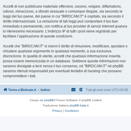
Accetti di non pubblicare materiale offensivo, osceno, volgare, diffamatorio,
odioso, minaccioso, a sfondo sessuale o comunque illegale, sia secondo le
leggi del tuo paese, del paese in cui "BIRDCAM.IT" è ospitato, sia secondo il
diritto internazionale. La violazione di tali leggi può comportare il tuo ban
immediato e permanente, con notifica al tuo provider di servizi Internet qualora
lo ritenessimo necessario. L’indirizzo IP di tutti i post viene registrato per
facilitare l’applicazione di queste condizioni.
Accetti che "BIRDCAM.IT" si riservi il diritto di rimuovere, modificare, spostare o
chiudere qualsiasi argomento in qualsiasi momento, a sua esclusiva
discrezione. In qualità di utente, accetti che qualsiasi informazione inserita
possa essere memorizzata in un database. Sebbene queste informazioni non
saranno divulgate a terzi senza il tuo consenso, né "BIRDCAM.IT" né phpBB
saranno ritenuti responsabili per eventuali tentativi di hacking che possano
compromettere i dati.
Torna a Birdcam.it
Indice
Tutti gli orari sono
UTC+02:00
Creato da
phpBB
® Forum Software © phpBB Limited
Traduzione Italiana
phpBB-Italia.it
Privacy
|
Condizioni