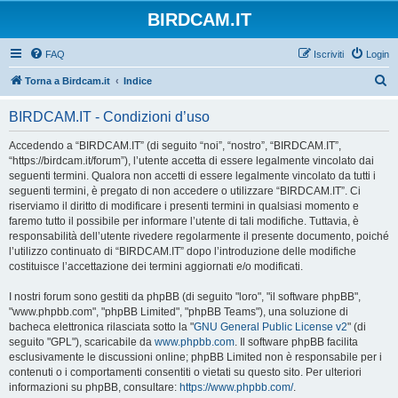
BIRDCAM.IT
FAQ
Iscriviti
Login
C
Torna a Birdcam.it
Indice
e
BIRDCAM.IT - Condizioni d’uso
r
c
Accedendo a “BIRDCAM.IT” (di seguito “noi”, “nostro”, “BIRDCAM.IT”,
“https://birdcam.it/forum”), l’utente accetta di essere legalmente vincolato dai
a
seguenti termini. Qualora non accetti di essere legalmente vincolato da tutti i
seguenti termini, è pregato di non accedere o utilizzare “BIRDCAM.IT”. Ci
riserviamo il diritto di modificare i presenti termini in qualsiasi momento e
faremo tutto il possibile per informare l’utente di tali modifiche. Tuttavia, è
responsabilità dell’utente rivedere regolarmente il presente documento, poiché
l’utilizzo continuato di “BIRDCAM.IT” dopo l’introduzione delle modifiche
costituisce l’accettazione dei termini aggiornati e/o modificati.
I nostri forum sono gestiti da phpBB (di seguito "loro", "il software phpBB",
"www.phpbb.com", "phpBB Limited", "phpBB Teams"), una soluzione di
bacheca elettronica rilasciata sotto la "
GNU General Public License v2
" (di
seguito "GPL"), scaricabile da
www.phpbb.com
. Il software phpBB facilita
esclusivamente le discussioni online; phpBB Limited non è responsabile per i
contenuti o i comportamenti consentiti o vietati su questo sito. Per ulteriori
informazioni su phpBB, consultare:
https://www.phpbb.com/
.