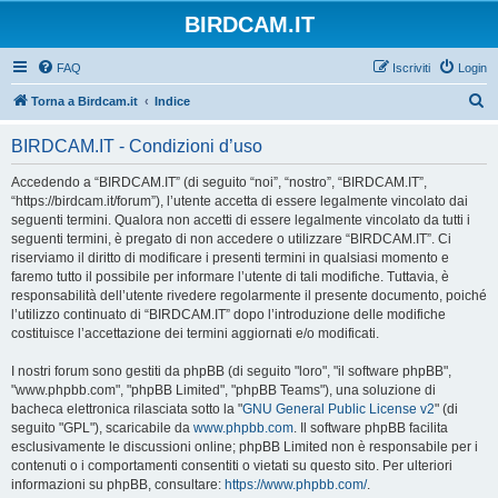
BIRDCAM.IT
FAQ
Iscriviti
Login
C
Torna a Birdcam.it
Indice
e
BIRDCAM.IT - Condizioni d’uso
r
c
Accedendo a “BIRDCAM.IT” (di seguito “noi”, “nostro”, “BIRDCAM.IT”,
“https://birdcam.it/forum”), l’utente accetta di essere legalmente vincolato dai
a
seguenti termini. Qualora non accetti di essere legalmente vincolato da tutti i
seguenti termini, è pregato di non accedere o utilizzare “BIRDCAM.IT”. Ci
riserviamo il diritto di modificare i presenti termini in qualsiasi momento e
faremo tutto il possibile per informare l’utente di tali modifiche. Tuttavia, è
responsabilità dell’utente rivedere regolarmente il presente documento, poiché
l’utilizzo continuato di “BIRDCAM.IT” dopo l’introduzione delle modifiche
costituisce l’accettazione dei termini aggiornati e/o modificati.
I nostri forum sono gestiti da phpBB (di seguito "loro", "il software phpBB",
"www.phpbb.com", "phpBB Limited", "phpBB Teams"), una soluzione di
bacheca elettronica rilasciata sotto la "
GNU General Public License v2
" (di
seguito "GPL"), scaricabile da
www.phpbb.com
. Il software phpBB facilita
esclusivamente le discussioni online; phpBB Limited non è responsabile per i
contenuti o i comportamenti consentiti o vietati su questo sito. Per ulteriori
informazioni su phpBB, consultare:
https://www.phpbb.com/
.