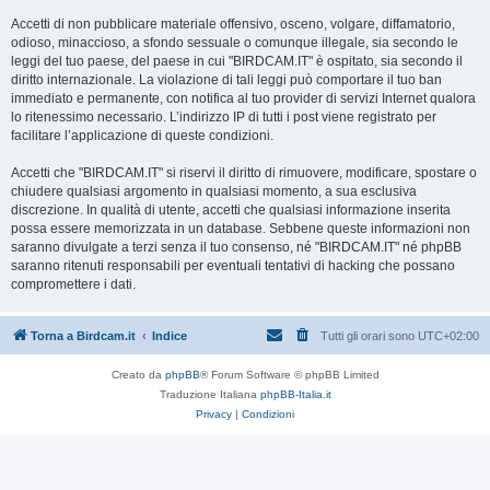
Accetti di non pubblicare materiale offensivo, osceno, volgare, diffamatorio,
odioso, minaccioso, a sfondo sessuale o comunque illegale, sia secondo le
leggi del tuo paese, del paese in cui "BIRDCAM.IT" è ospitato, sia secondo il
diritto internazionale. La violazione di tali leggi può comportare il tuo ban
immediato e permanente, con notifica al tuo provider di servizi Internet qualora
lo ritenessimo necessario. L’indirizzo IP di tutti i post viene registrato per
facilitare l’applicazione di queste condizioni.
Accetti che "BIRDCAM.IT" si riservi il diritto di rimuovere, modificare, spostare o
chiudere qualsiasi argomento in qualsiasi momento, a sua esclusiva
discrezione. In qualità di utente, accetti che qualsiasi informazione inserita
possa essere memorizzata in un database. Sebbene queste informazioni non
saranno divulgate a terzi senza il tuo consenso, né "BIRDCAM.IT" né phpBB
saranno ritenuti responsabili per eventuali tentativi di hacking che possano
compromettere i dati.
Torna a Birdcam.it
Indice
Tutti gli orari sono
UTC+02:00
Creato da
phpBB
® Forum Software © phpBB Limited
Traduzione Italiana
phpBB-Italia.it
Privacy
|
Condizioni