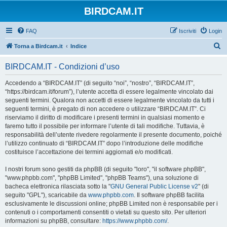
BIRDCAM.IT
FAQ
Iscriviti
Login
C
Torna a Birdcam.it
Indice
e
BIRDCAM.IT - Condizioni d’uso
r
c
Accedendo a “BIRDCAM.IT” (di seguito “noi”, “nostro”, “BIRDCAM.IT”,
“https://birdcam.it/forum”), l’utente accetta di essere legalmente vincolato dai
a
seguenti termini. Qualora non accetti di essere legalmente vincolato da tutti i
seguenti termini, è pregato di non accedere o utilizzare “BIRDCAM.IT”. Ci
riserviamo il diritto di modificare i presenti termini in qualsiasi momento e
faremo tutto il possibile per informare l’utente di tali modifiche. Tuttavia, è
responsabilità dell’utente rivedere regolarmente il presente documento, poiché
l’utilizzo continuato di “BIRDCAM.IT” dopo l’introduzione delle modifiche
costituisce l’accettazione dei termini aggiornati e/o modificati.
I nostri forum sono gestiti da phpBB (di seguito "loro", "il software phpBB",
"www.phpbb.com", "phpBB Limited", "phpBB Teams"), una soluzione di
bacheca elettronica rilasciata sotto la "
GNU General Public License v2
" (di
seguito "GPL"), scaricabile da
www.phpbb.com
. Il software phpBB facilita
esclusivamente le discussioni online; phpBB Limited non è responsabile per i
contenuti o i comportamenti consentiti o vietati su questo sito. Per ulteriori
informazioni su phpBB, consultare:
https://www.phpbb.com/
.