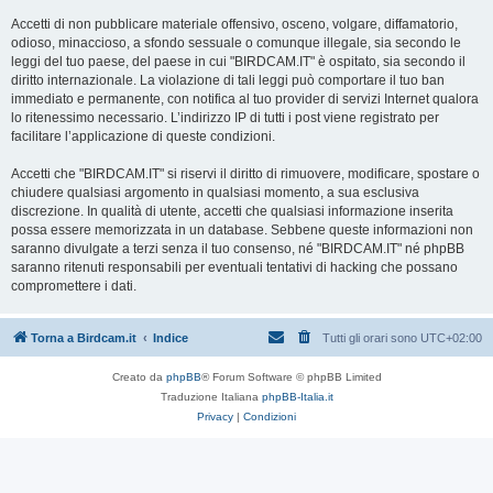
Accetti di non pubblicare materiale offensivo, osceno, volgare, diffamatorio,
odioso, minaccioso, a sfondo sessuale o comunque illegale, sia secondo le
leggi del tuo paese, del paese in cui "BIRDCAM.IT" è ospitato, sia secondo il
diritto internazionale. La violazione di tali leggi può comportare il tuo ban
immediato e permanente, con notifica al tuo provider di servizi Internet qualora
lo ritenessimo necessario. L’indirizzo IP di tutti i post viene registrato per
facilitare l’applicazione di queste condizioni.
Accetti che "BIRDCAM.IT" si riservi il diritto di rimuovere, modificare, spostare o
chiudere qualsiasi argomento in qualsiasi momento, a sua esclusiva
discrezione. In qualità di utente, accetti che qualsiasi informazione inserita
possa essere memorizzata in un database. Sebbene queste informazioni non
saranno divulgate a terzi senza il tuo consenso, né "BIRDCAM.IT" né phpBB
saranno ritenuti responsabili per eventuali tentativi di hacking che possano
compromettere i dati.
Torna a Birdcam.it
Indice
Tutti gli orari sono
UTC+02:00
Creato da
phpBB
® Forum Software © phpBB Limited
Traduzione Italiana
phpBB-Italia.it
Privacy
|
Condizioni