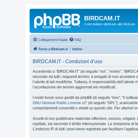
BIRDCAM.IT
Il sito italiano dedicato alle birdcam
Collegamenti Rapidi
FAQ
Torna a Birdcam.it
Indice
BIRDCAM.IT - Condizioni d’uso
Accedendo a “BIRDCAM.IT” (di seguito “noi”, “nostro”, “BIRDCAM.
vincolato da tutti i seguenti termini, è pregato di non accedere o
l’utente di tali modifiche. Tuttavia, è responsabilità dell’uten
l’accettazione dei termini aggiornati e/o modificati.
I nostri forum sono gestiti da phpBB (di seguito "loro", "il sof
GNU General Public License v2
" (di seguito "GPL"), scaricabil
comportamenti consentiti o vietati su questo sito. Per ulteriori
Accetti di non pubblicare materiale offensivo, osceno, volgare,
ospitato, sia secondo il diritto internazionale. La violazione di
L’indirizzo IP di tutti i post viene registrato per facilitare l’appl