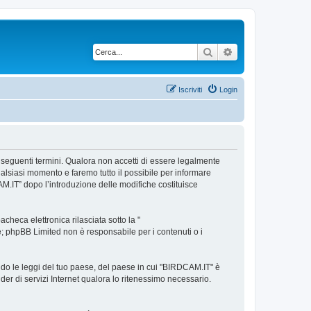
Cerca
Ricerca avanzata
Iscriviti
Login
i seguenti termini. Qualora non accetti di essere legalmente
qualsiasi momento e faremo tutto il possibile per informare
CAM.IT” dopo l’introduzione delle modifiche costituisce
heca elettronica rilasciata sotto la "
ne; phpBB Limited non è responsabile per i contenuti o i
ndo le leggi del tuo paese, del paese in cui "BIRDCAM.IT" è
ider di servizi Internet qualora lo ritenessimo necessario.