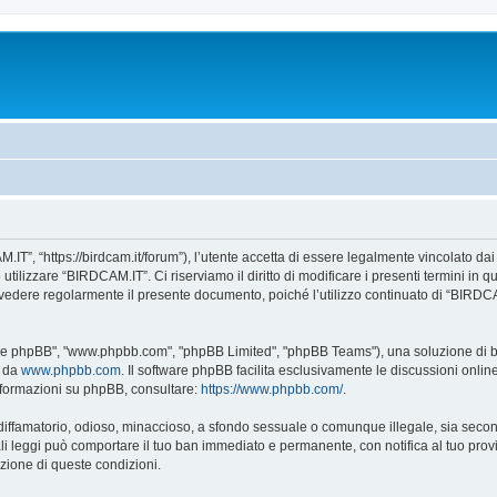
IT”, “https://birdcam.it/forum”), l’utente accetta di essere legalmente vincolato da
 utilizzare “BIRDCAM.IT”. Ci riserviamo il diritto di modificare i presenti termini in 
te rivedere regolarmente il presente documento, poiché l’utilizzo continuato di “BIRD
tware phpBB", "www.phpbb.com", "phpBB Limited", "phpBB Teams"), una soluzione di bac
e da
www.phpbb.com
. Il software phpBB facilita esclusivamente le discussioni onli
 informazioni su phpBB, consultare:
https://www.phpbb.com/
.
 diffamatorio, odioso, minaccioso, a sfondo sessuale o comunque illegale, sia seco
 tali leggi può comportare il tuo ban immediato e permanente, con notifica al tuo prov
icazione di queste condizioni.