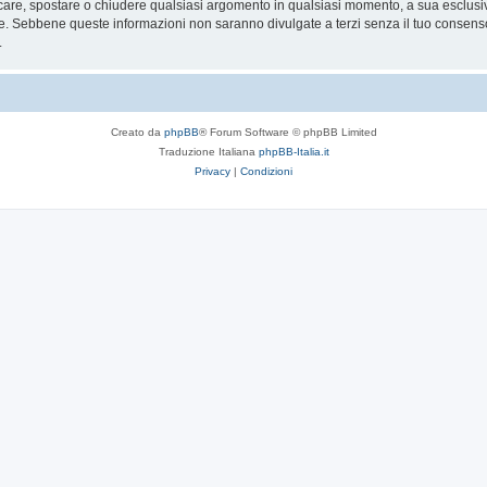
ficare, spostare o chiudere qualsiasi argomento in qualsiasi momento, a sua esclusiva
. Sebbene queste informazioni non saranno divulgate a terzi senza il tuo consens
.
Creato da
phpBB
® Forum Software © phpBB Limited
Traduzione Italiana
phpBB-Italia.it
Privacy
|
Condizioni