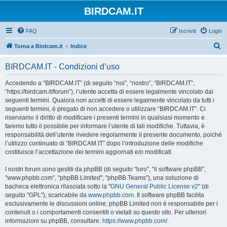
BIRDCAM.IT
FAQ
Iscriviti
Login
C
Torna a Birdcam.it
Indice
e
BIRDCAM.IT - Condizioni d’uso
r
c
Accedendo a “BIRDCAM.IT” (di seguito “noi”, “nostro”, “BIRDCAM.IT”,
“https://birdcam.it/forum”), l’utente accetta di essere legalmente vincolato dai
a
seguenti termini. Qualora non accetti di essere legalmente vincolato da tutti i
seguenti termini, è pregato di non accedere o utilizzare “BIRDCAM.IT”. Ci
riserviamo il diritto di modificare i presenti termini in qualsiasi momento e
faremo tutto il possibile per informare l’utente di tali modifiche. Tuttavia, è
responsabilità dell’utente rivedere regolarmente il presente documento, poiché
l’utilizzo continuato di “BIRDCAM.IT” dopo l’introduzione delle modifiche
costituisce l’accettazione dei termini aggiornati e/o modificati.
I nostri forum sono gestiti da phpBB (di seguito "loro", "il software phpBB",
"www.phpbb.com", "phpBB Limited", "phpBB Teams"), una soluzione di
bacheca elettronica rilasciata sotto la "
GNU General Public License v2
" (di
seguito "GPL"), scaricabile da
www.phpbb.com
. Il software phpBB facilita
esclusivamente le discussioni online; phpBB Limited non è responsabile per i
contenuti o i comportamenti consentiti o vietati su questo sito. Per ulteriori
informazioni su phpBB, consultare:
https://www.phpbb.com/
.